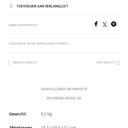
TOEVOEGEN AAN VERLANGLIJST
SHARE THIS PRODUCT
CATEGORIEËN:
PAPIER
,
PAPIER & MEER
,
STEMPELS
PREVIOUS PRODUCT
NEXT PRODUCT
AANVULLENDE INFORMATIE
BEOORDELINGEN (0)
Gewicht
0.1 kg
Afmetingen
14.7 × 10.5 × 0.1 cm