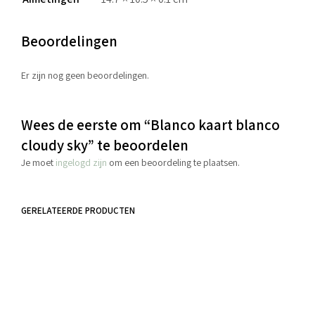
Beoordelingen
Er zijn nog geen beoordelingen.
Wees de eerste om “Blanco kaart blanco
cloudy sky” te beoordelen
Je moet
ingelogd zijn
om een beoordeling te plaatsen.
GERELATEERDE PRODUCTEN
€
4.50
€
3.95
incl. BTW
incl. BTW
TOEVOEGEN AAN WINKELWAGEN
TOEVOEGEN AAN WINKELWAGEN