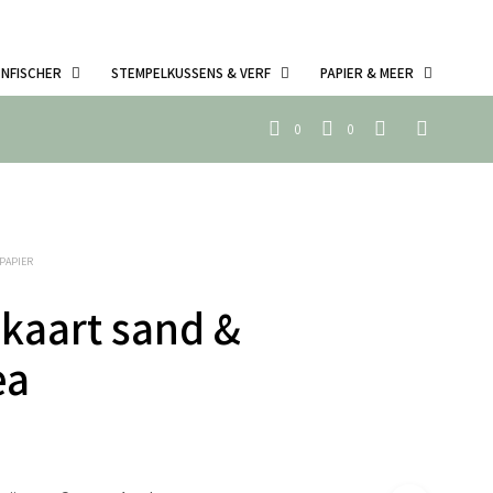
ENFISCHER
STEMPELKUSSENS & VERF
PAPIER & MEER
0
0
PAPIER
 kaart sand &
ea