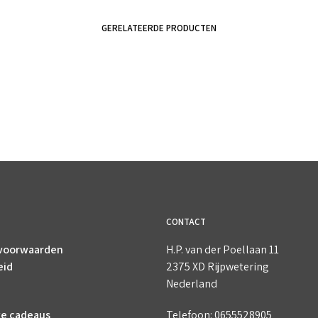
GERELATEERDE PRODUCTEN
€
3.50
€
3.50
incl. BTW
incl. BTW
TOEVOEGEN AAN WINKELWAGEN
TOEVOEGEN AAN WINKELWAGEN
CONTACT
voorwaarden
H.P. van der Poellaan 11
eid
2375 XD Rijpwetering
Nederland
ke cadeaus
Telefoon: 0655528905