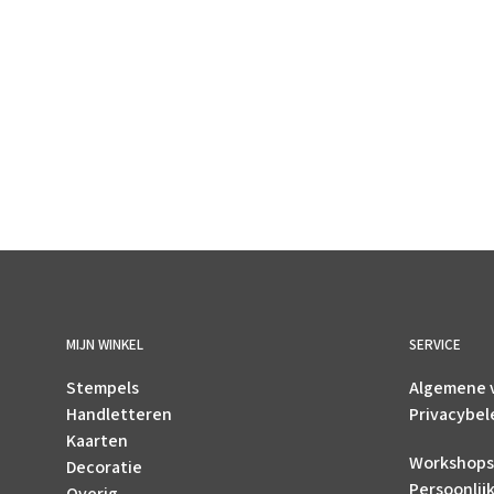
€
3.95
incl. BTW
TOEVOEGEN AAN WINKELWAGEN
MIJN WINKEL
SERVICE
Stempels
Algemene 
Handletteren
Privacybel
Kaarten
Workshops
Decoratie
Persoonlij
Overig