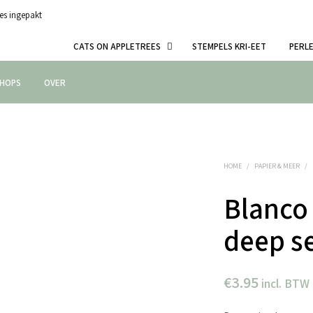
es ingepakt
CATS ON APPLETREES
STEMPELS KRI-EET
PERL
HOPS
OVER
HOME
/
PAPIER & MEER
/
Blanco
deep s
€
3.95
incl. BTW