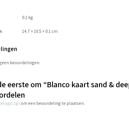
0.1 kg
n
14.7 × 10.5 × 0.1 cm
lingen
 geen beoordelingen.
e eerste om “Blanco kaart sand & dee
ordelen
gelogd zijn
om een beoordeling te plaatsen.