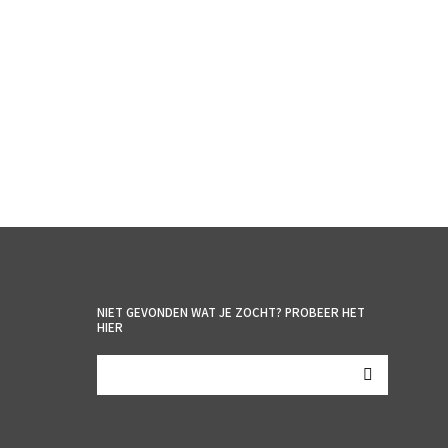
€
5.50
incl. BTW
TOEVOEGEN AAN WINKELWAGEN
NIET GEVONDEN WAT JE ZOCHT? PROBEER HET
HIER