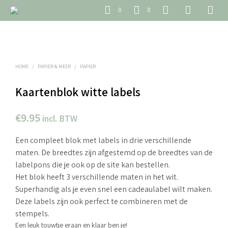
0
0
HOME
/
PAPIER & MEER
/
PAPIER
Kaartenblok witte labels
€
9.95
incl. BTW
Een compleet blok met labels in drie verschillende
maten. De breedtes zijn afgestemd op de breedtes van de
labelpons die je ook op de site kan bestellen.
Het blok heeft 3 verschillende maten in het wit.
Superhandig als je even snel een cadeaulabel wilt maken.
Deze labels zijn ook perfect te combineren met de
stempels.
Een leuk touwtje eraan en klaar ben je!