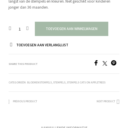
langst van de stempels en kleuren. Niet geschikt voor kinderen
jonger dan 36 maanden.
TOEVOEGEN AAN WINKELWAGEN
TOEVOEGEN AAN VERLANGLIJST
SHARE THIS PRODUCT
CATEGORIEËN:
BLOEMENSTEMPELS
,
STEMPELS
,
STEMPELS CATS ON APPLETREES
PREVIOUS PRODUCT
NEXT PRODUCT
AANVULLENDE INFORMATIE