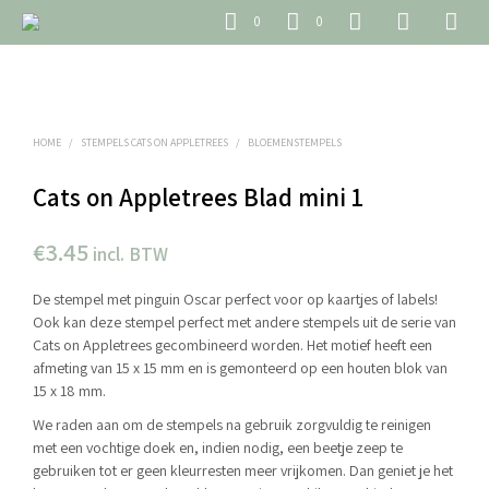
0
0
HOME
/
STEMPELS CATS ON APPLETREES
/
BLOEMENSTEMPELS
Cats on Appletrees Blad mini 1
€
3.45
incl. BTW
De stempel met pinguin Oscar perfect voor op kaartjes of labels!
Ook kan deze stempel perfect met andere stempels uit de serie van
Cats on Appletrees gecombineerd worden. Het motief heeft een
afmeting van 15 x 15 mm en is gemonteerd op een houten blok van
15 x 18 mm.
We raden aan om de stempels na gebruik zorgvuldig te reinigen
met een vochtige doek en, indien nodig, een beetje zeep te
gebruiken tot er geen kleurresten meer vrijkomen. Dan geniet je het