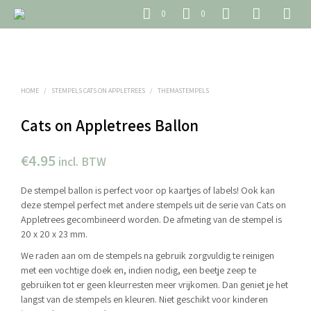
0
0
HOME
/
STEMPELS CATS ON APPLETREES
/
THEMASTEMPELS
Cats on Appletrees Ballon
€
4.95
incl. BTW
De stempel ballon is perfect voor op kaartjes of labels! Ook kan
deze stempel perfect met andere stempels uit de serie van Cats on
Appletrees gecombineerd worden. De afmeting van de stempel is
20 x 20 x 23 mm.
We raden aan om de stempels na gebruik zorgvuldig te reinigen
met een vochtige doek en, indien nodig, een beetje zeep te
gebruiken tot er geen kleurresten meer vrijkomen. Dan geniet je het
langst van de stempels en kleuren. Niet geschikt voor kinderen