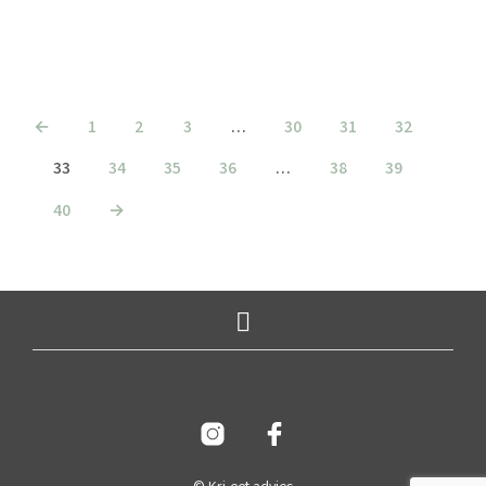
TOEVOEGEN AAN WINKELWAGEN
←
1
2
3
…
30
31
32
33
34
35
36
…
38
39
40
→
© Kri-eet advies