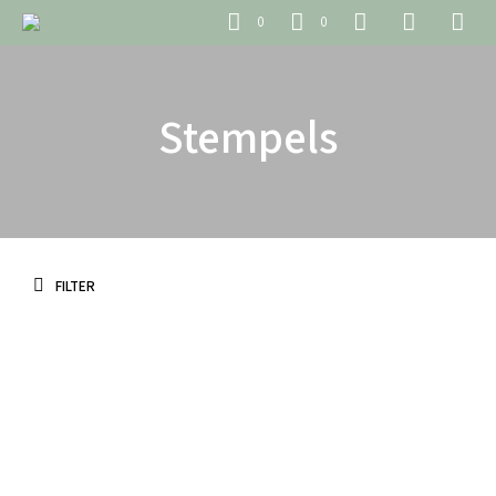
0
0
Stempels
FILTER
€
4.95
incl. BTW
TOEVOEGEN AAN WINKELWAGEN
€
6.45
incl. BTW
TOEVOEGEN AAN WINKELWAGEN