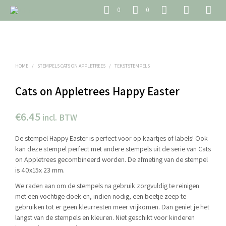
0
0
HOME
/
STEMPELS CATS ON APPLETREES
/
TEKSTSTEMPELS
Cats on Appletrees Happy Easter
€
6.45
incl. BTW
De stempel Happy Easter is perfect voor op kaartjes of labels! Ook
kan deze stempel perfect met andere stempels uit de serie van Cats
on Appletrees gecombineerd worden. De afmeting van de stempel
is 40x15x 23 mm.
We raden aan om de stempels na gebruik zorgvuldig te reinigen
met een vochtige doek en, indien nodig, een beetje zeep te
gebruiken tot er geen kleurresten meer vrijkomen. Dan geniet je het
langst van de stempels en kleuren. Niet geschikt voor kinderen