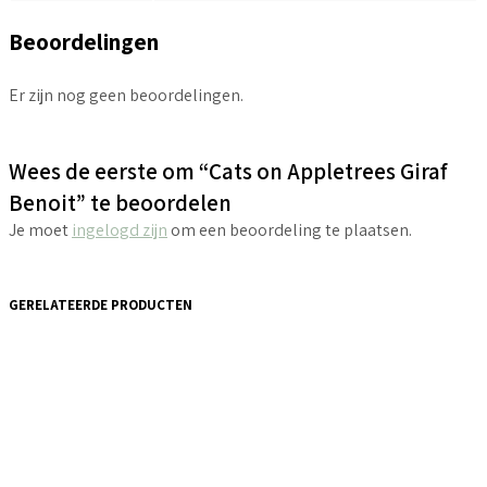
Beoordelingen
Er zijn nog geen beoordelingen.
Wees de eerste om “Cats on Appletrees Giraf
Benoit” te beoordelen
Je moet
ingelogd zijn
om een beoordeling te plaatsen.
GERELATEERDE PRODUCTEN
€
4.40
incl. BTW
€
5.95
Toevoegen aan winkelwagen
incl. BTW