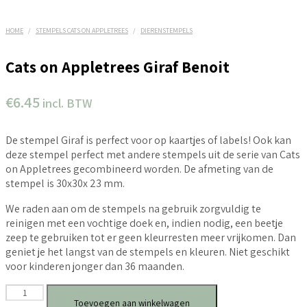
HOME
/
STEMPELS CATS ON APPLETREES
/
DIERENSTEMPELS
Cats on Appletrees Giraf Benoit
€
6.45
incl. BTW
De stempel Giraf is perfect voor op kaartjes of labels! Ook kan
deze stempel perfect met andere stempels uit de serie van Cats
on Appletrees gecombineerd worden. De afmeting van de
stempel is 30x30x 23 mm.
We raden aan om de stempels na gebruik zorgvuldig te
reinigen met een vochtige doek en, indien nodig, een beetje
zeep te gebruiken tot er geen kleurresten meer vrijkomen. Dan
geniet je het langst van de stempels en kleuren. Niet geschikt
voor kinderen jonger dan 36 maanden.
Cats
Toevoegen aan winkelwagen
on