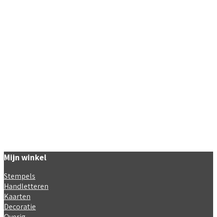
Toevoegen aan winkelwagen
€
4.40
€
4.40
incl. BTW
incl. BTW
Toevoegen aan winkelwagen
Toevoegen aan winkelwagen
Mijn winkel
Stempels
Handletteren
Kaarten
Decoratie
Overig