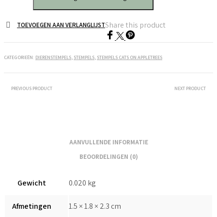
Appletrees
Giraf
Share this product
TOEVOEGEN AAN VERLANGLIJST
Benoit
aantal
CATEGORIEËN:
DIERENSTEMPELS
,
STEMPELS
,
STEMPELS CATS ON APPLETREES
PREVIOUS PRODUCT
NEXT PRODUCT
AANVULLENDE INFORMATIE
BEOORDELINGEN (0)
Gewicht
0.020 kg
Afmetingen
1.5 × 1.8 × 2.3 cm