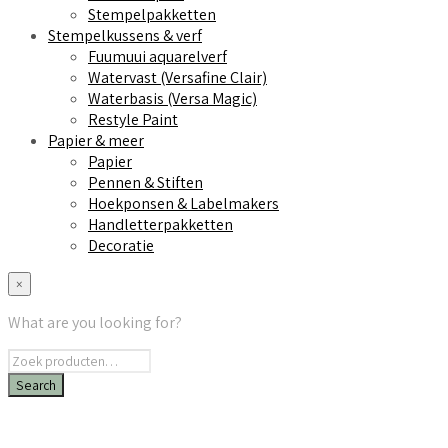
Stempelpakketten
Stempelkussens & verf
Fuumuui aquarelverf
Watervast (Versafine Clair)
Waterbasis (Versa Magic)
Restyle Paint
Papier & meer
Papier
Pennen & Stiften
Hoekponsen & Labelmakers
Handletterpakketten
Decoratie
×
What are you looking for?