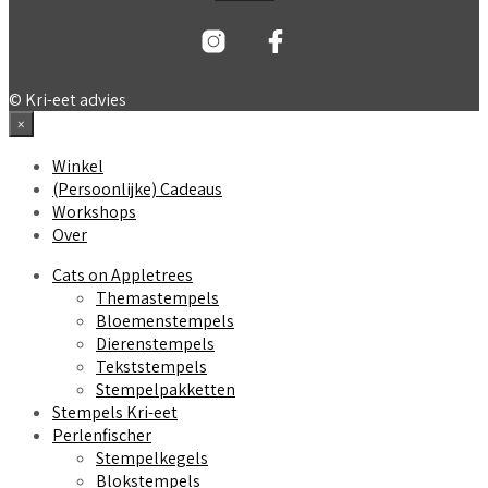
for:
© Kri-eet advies
×
Winkel
(Persoonlijke) Cadeaus
Workshops
Over
Cats on Appletrees
Themastempels
Bloemenstempels
Dierenstempels
Tekststempels
Stempelpakketten
Stempels Kri-eet
Perlenfischer
Stempelkegels
Blokstempels