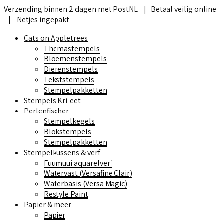
Verzending binnen 2 dagen met PostNL | Betaal veilig online
| Netjes ingepakt
Cats on Appletrees
Themastempels
Bloemenstempels
Dierenstempels
Tekststempels
Stempelpakketten
Stempels Kri-eet
Perlenfischer
Stempelkegels
Blokstempels
Stempelpakketten
Stempelkussens & verf
Fuumuui aquarelverf
Watervast (Versafine Clair)
Waterbasis (Versa Magic)
Restyle Paint
Papier & meer
Papier