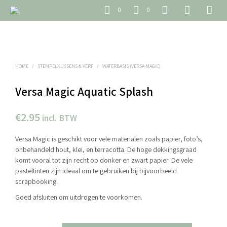
0
0
HOME
/
STEMPELKUSSENS & VERF
/
WATERBASIS (VERSA MAGIC)
Versa Magic Aquatic Splash
€
2.95
incl. BTW
Versa Magic is geschikt voor vele materialen zoals papier, foto’s,
onbehandeld hout, klei, en terracotta. De hoge dekkingsgraad
komt vooral tot zijn recht op donker en zwart papier. De vele
pasteltinten zijn ideaal om te gebruiken bij bijvoorbeeld
scrapbooking.
Goed afsluiten om uitdrogen te voorkomen.