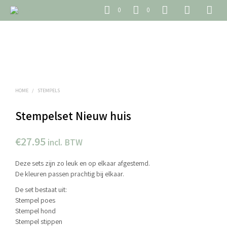
0
0
HOME
/
STEMPELS
Stempelset Nieuw huis
€
27.95
incl. BTW
Deze sets zijn zo leuk en op elkaar afgestemd.
De kleuren passen prachtig bij elkaar.
De set bestaat uit:
Stempel poes
Stempel hond
Stempel stippen