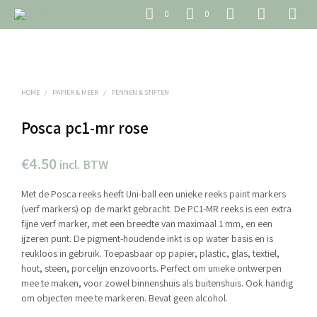
0
0
HOME
/
PAPIER & MEER
/
PENNEN & STIFTEN
Posca pc1-mr rose
€
4.50
incl. BTW
Met de Posca reeks heeft Uni-ball een unieke reeks paint markers
(verf markers) op de markt gebracht. De PC1-MR reeks is een extra
fijne verf marker, met een breedte van maximaal 1 mm, en een
ijzeren punt. De pigment-houdende inkt is op water basis en is
reukloos in gebruik. Toepasbaar op papier, plastic, glas, textiel,
hout, steen, porcelijn enzovoorts. Perfect om unieke ontwerpen
mee te maken, voor zowel binnenshuis als buitenshuis. Ook handig
om objecten mee te markeren. Bevat geen alcohol.