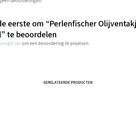
 geen beoordelingen.
e eerste om “Perlenfischer Olijventak
” te beoordelen
gelogd zijn
om een beoordeling te plaatsen.
GERELATEERDE PRODUCTEN
€
4.25
€
4.25
incl. BTW
incl. BTW
TOEVOEGEN AAN WINKELWAGEN
TOEVOEGEN AAN WINKELWAGEN