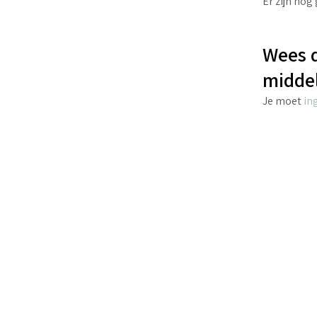
Er zijn nog
Wees d
middel
Je moet
in
€
2.70
incl. BTW
TOEVOEGEN AAN WINKELWAGEN