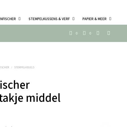
ENFISCHER
STEMPELKUSSENS & VERF
PAPIER & MEER
0
0
FISCHER
/
STEMPELKEGELS
ischer
takje middel