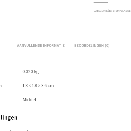
CATEGORIEËN:
STEMPELKEGE
AANVULLENDE INFORMATIE
BEOORDELINGEN (0)
0.020 kg
n
1.8 × 1.8 × 3.6 cm
Middel
lingen