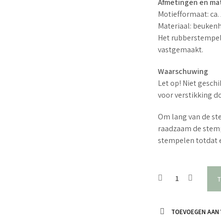
Afmetingen en mat
Motiefformaat: ca.
Materiaal: beuken
Het rubberstempel
vastgemaakt.
Waarschuwing
Let op! Niet geschi
voor verstikking d
Om lang van de ste
raadzaam de stemp
stempelen totdat e
T
TOEVOEGEN AAN 