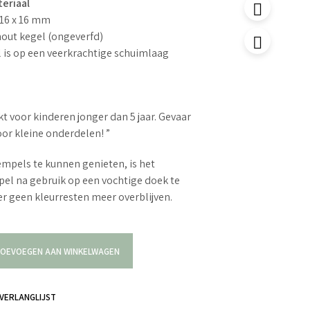
eriaal
 16 x 16 mm
hout kegel (ongeverfd)
 is op een veerkrachtige schuimlaag
kt voor kinderen jonger dan 5 jaar. Gevaar
oor kleine onderdelen! ”
mpels te kunnen genieten, is het
el na gebruik op een vochtige doek te
r geen kleurresten meer overblijven.
OEVOEGEN AAN WINKELWAGEN
VERLANGLIJST