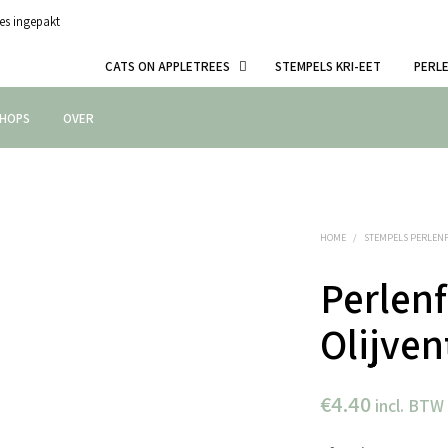
es ingepakt
CATS ON APPLETREES
STEMPELS KRI-EET
PERL
HOPS
OVER
HOME
/
STEMPELS PERLEN
Perlenf
Olijven
€
4.40
incl. BTW