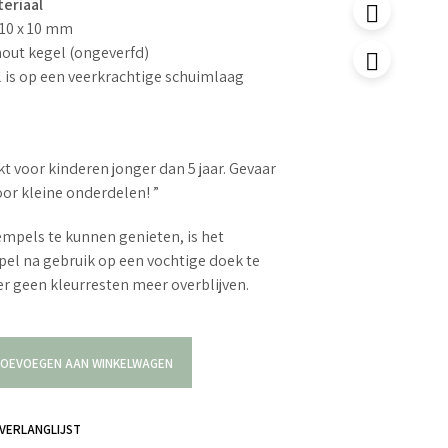
eriaal
 10 x 10 mm
hout kegel (ongeverfd)
 is op een veerkrachtige schuimlaag
kt voor kinderen jonger dan 5 jaar. Gevaar
oor kleine onderdelen! ”
mpels te kunnen genieten, is het
el na gebruik op een vochtige doek te
r geen kleurresten meer overblijven.
OEVOEGEN AAN WINKELWAGEN
VERLANGLIJST