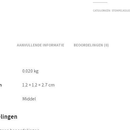
CATEGORIEËN:
STEMPELKEGE
AANVULLENDE INFORMATIE
BEOORDELINGEN (0)
0.020 kg
n
1.2 × 1.2 × 2.7 cm
Middel
lingen