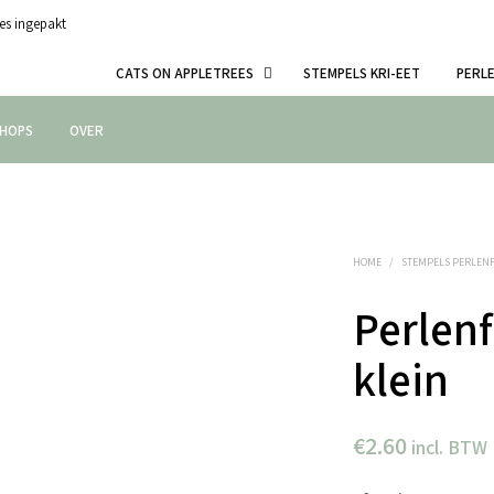
es ingepakt
CATS ON APPLETREES
STEMPELS KRI-EET
PERL
HOPS
OVER
HOME
/
STEMPELS PERLEN
Perlenf
klein
€
2.60
incl. BTW