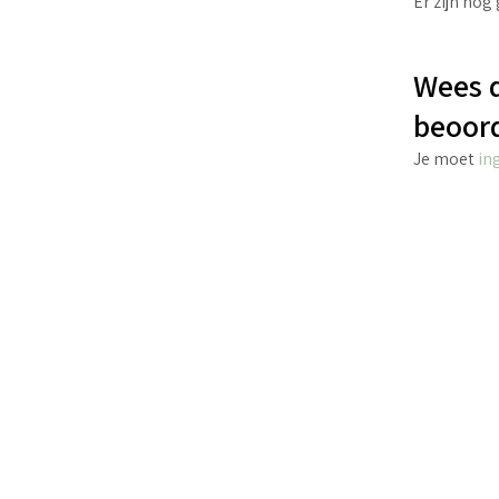
Er zijn nog
Wees d
beoor
Je moet
in
€
4.40
incl. BTW
TOEVOEGEN AAN WINKELWAGEN