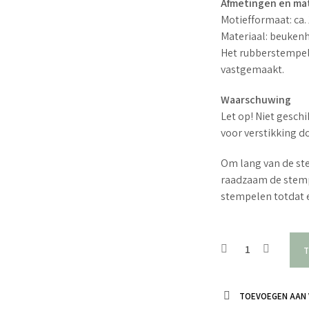
Afmetingen en mat
Motiefformaat: ca.
Materiaal: beuken
Het rubberstempel
vastgemaakt.
Waarschuwing
Let op! Niet geschi
voor verstikking d
Om lang van de ste
raadzaam de stemp
stempelen totdat e
T
TOEVOEGEN AAN 