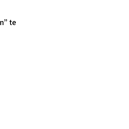
n” te
€
2.70
incl. BTW
TOEVOEGEN AAN WINKELWAGEN