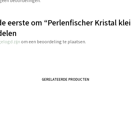
 geen beoordelingen.
e eerste om “Perlenfischer Kristal klei
delen
gelogd zijn
om een beoordeling te plaatsen.
GERELATEERDE PRODUCTEN
€
2.70
incl. BTW
€
4.25
incl. BTW
TOEVOEGEN AAN WINKELWAGEN
TOEVOEGEN AAN WINKELWAGEN