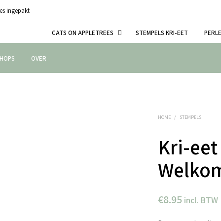
es ingepakt
CATS ON APPLETREES
STEMPELS KRI-EET
PERL
HOPS
OVER
HOME
/
STEMPELS
Kri-eet
Welkom
€
8.95
incl. BTW