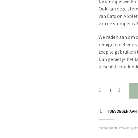
De stempel welkom 
Ook kan deze stemp
van Cats on Apple
van de stempel is 
We raden aan om d
reinigen met een v
zeep te gebruiken 
Dan geniet je het 
geschikt voor kin
T
TOEVOEGEN AAN 
CATEGORIEËN:
STEMPELS
,
STE