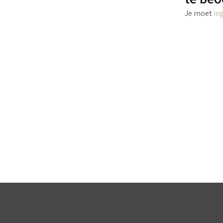
Je moet
in
€
4.25
incl. BTW
TOEVOEGEN AAN WINKELWAGEN