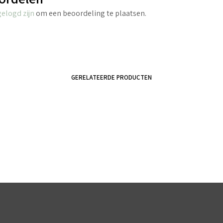
gelogd zijn
om een beoordeling te plaatsen.
GERELATEERDE PRODUCTEN
€
4.40
€
3.45
incl. BTW
incl. BTW
TOEVOEGEN AAN WINKELWAGEN
TOEVOEGEN AAN WINKELWAGEN