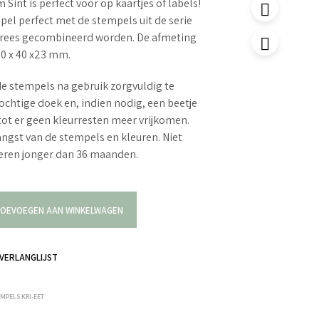
Sint is perfect voor op kaartjes of labels!
el perfect met de stempels uit de serie
trees gecombineerd worden. De afmeting
30 x 40 x23 mm.
e stempels na gebruik zorgvuldig te
ochtige doek en, indien nodig, een beetje
tot er geen kleurresten meer vrijkomen.
langst van de stempels en kleuren. Niet
deren jonger dan 36 maanden.
OEVOEGEN AAN WINKELWAGEN
VERLANGLIJST
MPELS KRI-EET