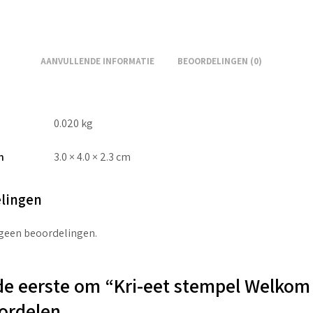
AANVULLENDE INFORMATIE
BEOORDELINGEN (0)
0.020 kg
n
3.0 × 4.0 × 2.3 cm
lingen
 geen beoordelingen.
e eerste om “Kri-eet stempel Welkom 
ordelen