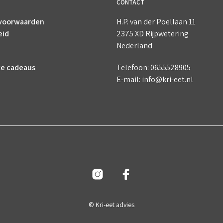
CONTACT
voorwaarden
H.P. van der Poellaan 11
eid
2375 XD Rijpwetering
Nederland
ke cadeaus
Telefoon: 0655528905
E-mail: info@kri-eet.nl
© Kri-eet advies