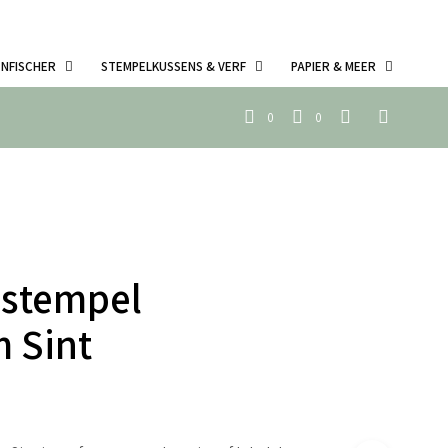
ENFISCHER
STEMPELKUSSENS & VERF
PAPIER & MEER
0
0
 stempel
 Sint