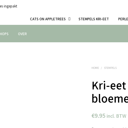
es ingepakt
CATS ON APPLETREES
STEMPELS KRI-EET
PERL
HOPS
OVER
HOME
/
STEMPELS
Kri-eet
bloeme
€
9.95
incl. BTW