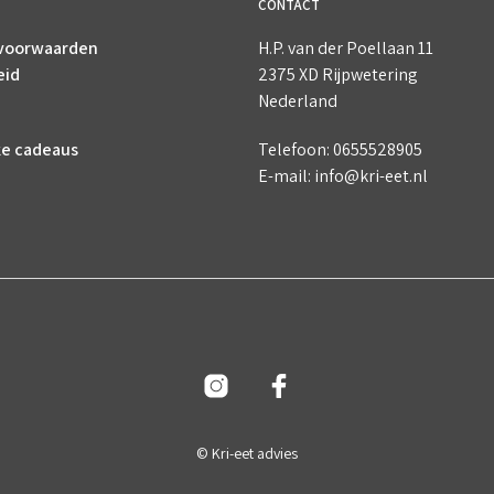
CONTACT
voorwaarden
H.P. van der Poellaan 11
eid
2375 XD Rijpwetering
Nederland
ke cadeaus
Telefoon: 0655528905
E-mail: info@kri-eet.nl
© Kri-eet advies