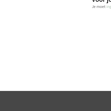
Je moet
in
€
2.70
incl. BTW
TOEVOEGEN AAN WINKELWAGEN