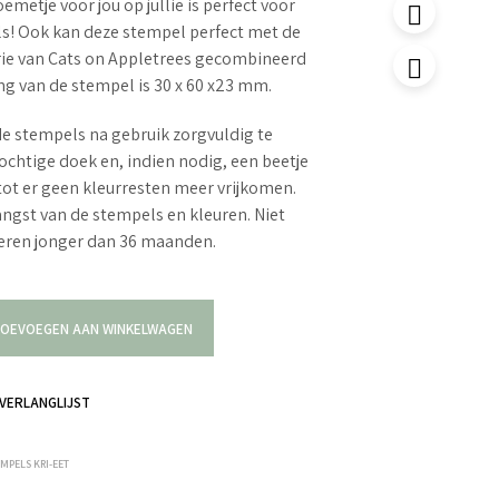
metje voor jou op jullie is perfect voor
els! Ook kan deze stempel perfect met de
rie van Cats on Appletrees gecombineerd
g van de stempel is 30 x 60 x23 mm.
e stempels na gebruik zorgvuldig te
ochtige doek en, indien nodig, een beetje
tot er geen kleurresten meer vrijkomen.
langst van de stempels en kleuren. Niet
deren jonger dan 36 maanden.
OEVOEGEN AAN WINKELWAGEN
VERLANGLIJST
MPELS KRI-EET