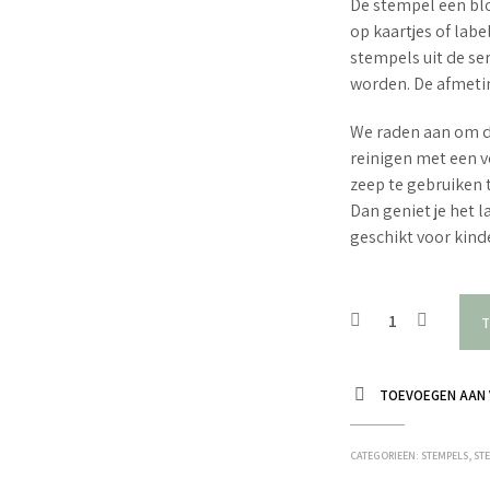
De stempel een bloe
op kaartjes of lab
stempels uit de se
worden. De afmetin
We raden aan om d
reinigen met een v
zeep te gebruiken 
Dan geniet je het 
geschikt voor kin
T
TOEVOEGEN AAN 
CATEGORIEËN:
STEMPELS
,
STE