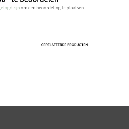
gelogd zijn
om een beoordeling te plaatsen.
GERELATEERDE PRODUCTEN
€
4.25
€
8.45
incl. BTW
incl. BTW
TOEVOEGEN AAN WINKELWAGEN
TOEVOEGEN AAN WINKELWAGEN