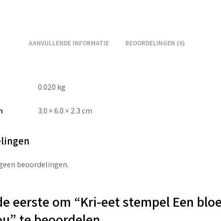
AANVULLENDE INFORMATIE
BEOORDELINGEN (0)
0.020 kg
n
3.0 × 6.0 × 2.3 cm
lingen
 geen beoordelingen.
e eerste om “Kri-eet stempel Een blo
ou” te beoordelen