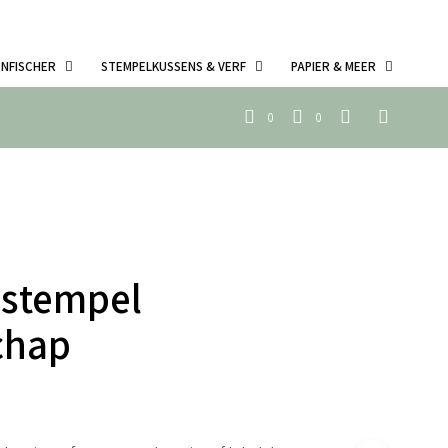
ENFISCHER
STEMPELKUSSENS & VERF
PAPIER & MEER
0
0
 stempel
chap