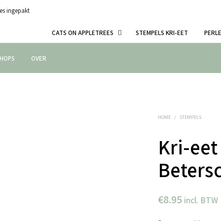
es ingepakt
CATS ON APPLETREES
STEMPELS KRI-EET
PERL
HOPS
OVER
HOME
/
STEMPELS
Kri-eet
Beters
€
8.95
incl. BTW