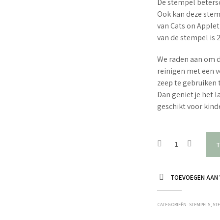
De stempel betersch
Ook kan deze stemp
van Cats on Apple
van de stempel is 
We raden aan om d
reinigen met een v
zeep te gebruiken 
Dan geniet je het 
geschikt voor kin
T
TOEVOEGEN AAN 
CATEGORIEËN:
STEMPELS
,
STE