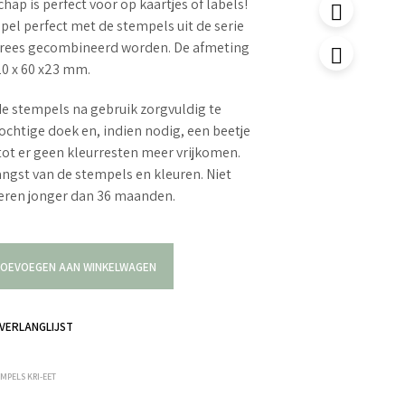
ap is perfect voor op kaartjes of labels!
el perfect met de stempels uit de serie
trees gecombineerd worden. De afmeting
20 x 60 x23 mm.
e stempels na gebruik zorgvuldig te
ochtige doek en, indien nodig, een beetje
tot er geen kleurresten meer vrijkomen.
langst van de stempels en kleuren. Niet
deren jonger dan 36 maanden.
OEVOEGEN AAN WINKELWAGEN
VERLANGLIJST
MPELS KRI-EET