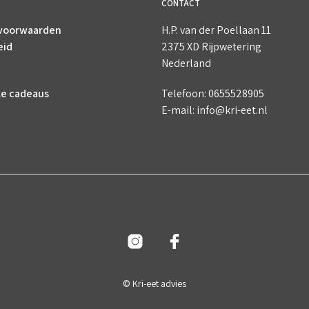
CONTACT
voorwaarden
H.P. van der Poellaan 11
eid
2375 XD Rijpwetering
Nederland
ke cadeaus
Telefoon: 0655528905
E-mail: info@kri-eet.nl
© Kri-eet advies