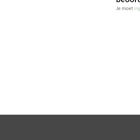
Je moet
in
€
6.45
incl. BTW
TOEVOEGEN AAN WINKELWAGEN