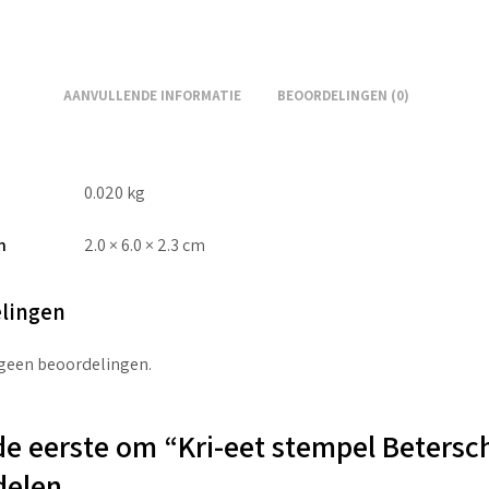
AANVULLENDE INFORMATIE
BEOORDELINGEN (0)
0.020 kg
n
2.0 × 6.0 × 2.3 cm
lingen
 geen beoordelingen.
e eerste om “Kri-eet stempel Betersc
delen