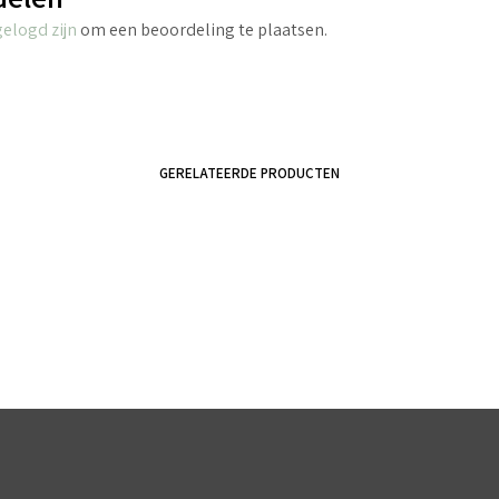
gelogd zijn
om een beoordeling te plaatsen.
GERELATEERDE PRODUCTEN
€
2.70
incl. BTW
€
8.45
incl. BTW
TOEVOEGEN AAN WINKELWAGEN
TOEVOEGEN AAN WINKELWAGEN