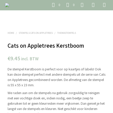
0
0
HOME
/
STEMPELS CATS ON APPLETREES
/
THEMASTEMPELS
Cats on Appletrees Kerstboom
€
9.45
incl. BTW
De stempel Kerstboom is perfect voor op kaartjes of labels! Ook
kan deze stempel perfect met andere stempels uit de serie van Cats
on Appletrees gecombineerd worden. De afmeting van de stempel
is 55 x 55 x 23 mm.
We raden aan om de stempels na gebruik zorgvuldig te reinigen
met een vochtige doek en, indien nodig, een beetje zeep te
gebruiken tot er geen kleurresten meer vrijkomen. Dan geniet je het
langst van de stempels en kleuren. Niet geschikt voor kinderen