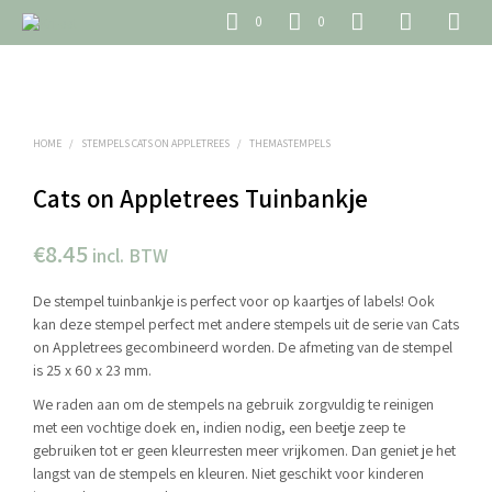
0
0
HOME
/
STEMPELS CATS ON APPLETREES
/
THEMASTEMPELS
Cats on Appletrees Tuinbankje
€
8.45
incl. BTW
De stempel tuinbankje is perfect voor op kaartjes of labels! Ook
kan deze stempel perfect met andere stempels uit de serie van Cats
on Appletrees gecombineerd worden. De afmeting van de stempel
is 25 x 60 x 23 mm.
We raden aan om de stempels na gebruik zorgvuldig te reinigen
met een vochtige doek en, indien nodig, een beetje zeep te
gebruiken tot er geen kleurresten meer vrijkomen. Dan geniet je het
langst van de stempels en kleuren. Niet geschikt voor kinderen