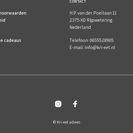
CONTACT
voorwaarden
H.P. van der Poellaan 11
eid
2375 XD Rijpwetering
Nederland
ke cadeaus
Telefoon: 0655528905
E-mail: info@kri-eet.nl
© Kri-eet advies