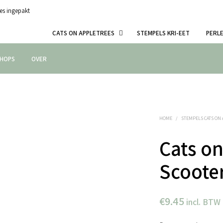
es ingepakt
CATS ON APPLETREES
STEMPELS KRI-EET
PERL
HOPS
OVER
HOME
/
STEMPELS CATS ON
Cats on
Scooter
€
9.45
incl. BTW