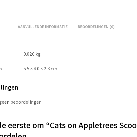
AANVULLENDE INFORMATIE
BEOORDELINGEN (0)
0.020 kg
n
5.5 × 4.0 × 2.3 cm
lingen
 geen beoordelingen.
e eerste om “Cats on Appletrees Scoo
ordelen