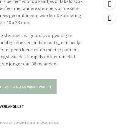
is perfect voor op kaartjes of labels! Ook
erfect met andere stempels uit de serie
trees gecombineerd worden. De afmeting
55 x 40 x 23 mm.
e stempels na gebruik zorgvuldig te
ochtige doek en, indien nodig, een beetje
tot er geen kleurresten meer vrijkomen.
langst van de stempels en kleuren. Niet
deren jonger dan 36 maanden.
OEVOEGEN AAN WINKELWAGEN
VERLANGLIJST
EMPELS CATS ON APPLETREES
,
THEMASTEMPELS