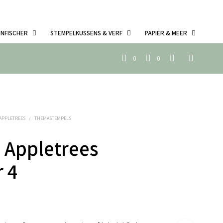
ENFISCHER
STEMPELKUSSENS & VERF
PAPIER & MEER
0
0
 APPLETREES
/
THEMASTEMPELS
 Appletrees
 4