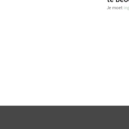
Je moet
in
€
4.25
incl. BTW
TOEVOEGEN AAN WINKELWAGEN