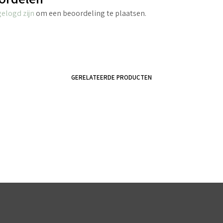
gelogd zijn
om een beoordeling te plaatsen.
GERELATEERDE PRODUCTEN
€
3.45
€
8.45
incl. BTW
incl. BTW
TOEVOEGEN AAN WINKELWAGEN
TOEVOEGEN AAN WINKELWAGEN