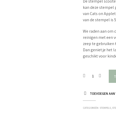
De stempel scooter 
kan deze stempel p
van Cats on Apple
van de stempel is 
We raden aan om d
reinigen met een v
zeep te gebruiken 
Dan geniet je het 
geschikt voor kin
T
TOEVOEGEN AAN 
CATEGORIEËN:
STEMPELS
,
ST