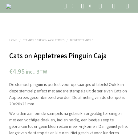
0
0
HOME
/
STEMPELS CATS ON APPLETREES
/
DIERENSTEMPELS
Cats on Appletrees Pinguin Caja
€
4.95
incl. BTW
De stempel pinguin is perfect voor op kaartjes of labels! Ook kan
deze stempel perfect met andere stempels uit de serie van Cats on
Appletrees gecombineerd worden. De afmeting van de stempel is
20x20x23 mm.
We raden aan om de stempels na gebruik zorgvuldig te reinigen
met een vochtige doek en, indien nodig, een beetje zeep te
gebruiken tot er geen kleurresten meer vrijkomen. Dan geniet je het
langst van de stempels en kleuren. Niet geschikt voor kinderen