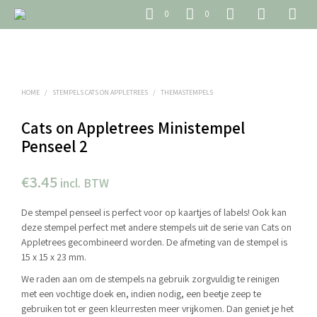
0
0
HOME
/
STEMPELS CATS ON APPLETREES
/
THEMASTEMPELS
Cats on Appletrees Ministempel
Penseel 2
€
3.45
incl. BTW
De stempel penseel is perfect voor op kaartjes of labels! Ook kan
deze stempel perfect met andere stempels uit de serie van Cats on
Appletrees gecombineerd worden. De afmeting van de stempel is
15 x 15 x 23 mm.
We raden aan om de stempels na gebruik zorgvuldig te reinigen
met een vochtige doek en, indien nodig, een beetje zeep te
gebruiken tot er geen kleurresten meer vrijkomen. Dan geniet je het