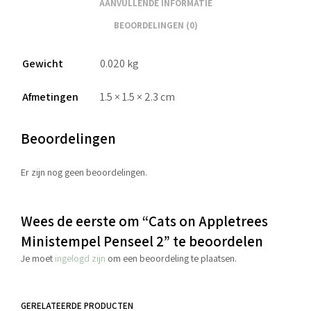
AANVULLENDE INFORMATIE
BEOORDELINGEN (0)
Gewicht
0.020 kg
Afmetingen
1.5 × 1.5 × 2.3 cm
Beoordelingen
Er zijn nog geen beoordelingen.
Wees de eerste om “Cats on Appletrees
Ministempel Penseel 2” te beoordelen
Je moet
ingelogd zijn
om een beoordeling te plaatsen.
GERELATEERDE PRODUCTEN