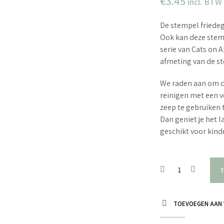
€
3.45
incl. BTW
De stempel friedegu
Ook kan deze stem
serie van Cats on
afmeting van de st
We raden aan om d
reinigen met een v
zeep te gebruiken 
Dan geniet je het 
geschikt voor kin
T
TOEVOEGEN AAN 