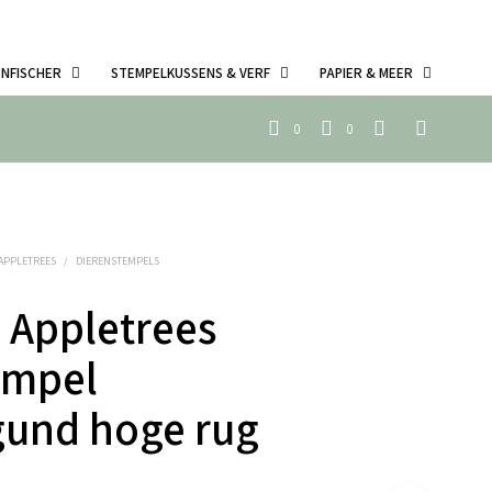
ENFISCHER
STEMPELKUSSENS & VERF
PAPIER & MEER
0
0
 APPLETREES
/
DIERENSTEMPELS
 Appletrees
empel
gund hoge rug