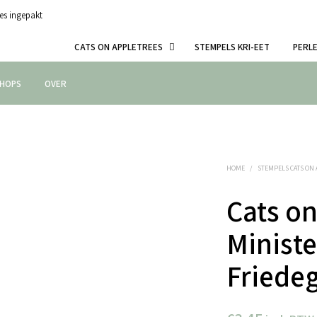
es ingepakt
CATS ON APPLETREES
STEMPELS KRI-EET
PERL
HOPS
OVER
HOME
/
STEMPELS CATS ON
Cats on
Minist
Friede