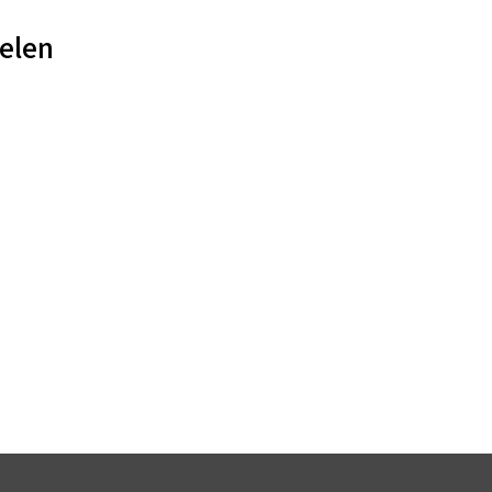
elen
€
4.25
incl. BTW
TOEVOEGEN AAN WINKELWAGEN