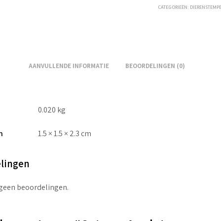
CATEGORIEËN:
DIERENSTEMP
AANVULLENDE INFORMATIE
BEOORDELINGEN (0)
0.020 kg
n
1.5 × 1.5 × 2.3 cm
lingen
 geen beoordelingen.