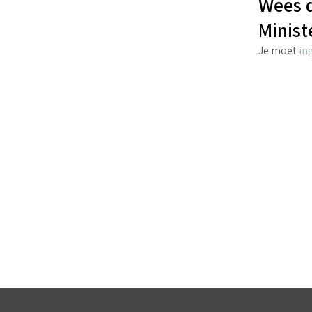
Wees d
Minist
Je moet
in
€
4.25
incl. BTW
TOEVOEGEN AAN WINKELWAGEN