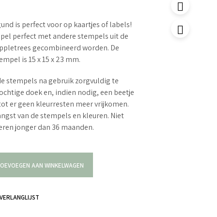
nd is perfect voor op kaartjes of labels!
pel perfect met andere stempels uit de
 Appletrees gecombineerd worden. De
empel is 15 x 15 x 23 mm.
e stempels na gebruik zorgvuldig te
ochtige doek en, indien nodig, een beetje
tot er geen kleurresten meer vrijkomen.
langst van de stempels en kleuren. Niet
deren jonger dan 36 maanden.
OEVOEGEN AAN WINKELWAGEN
VERLANGLIJST