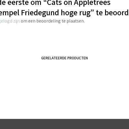
e eerste om “Cats on Appletrees
empel Friedegund hoge rug” te beoord
gelogd zijn
om een beoordeling te plaatsen.
GERELATEERDE PRODUCTEN
€
4.40
€
4.95
incl. BTW
incl. BTW
TOEVOEGEN AAN WINKELWAGEN
TOEVOEGEN AAN WINKELWAGEN