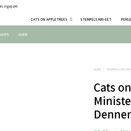
es ingepakt
CATS ON APPLETREES
STEMPELS KRI-EET
PERL
HOPS
OVER
HOME
/
STEMPELS CATS ON
Cats on
Minist
Dennen