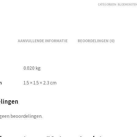
CATEGORIEËN:
BLOEMENSTE
AANVULLENDE INFORMATIE
BEOORDELINGEN (0)
0.020 kg
n
1.5 × 1.5 × 2.3 cm
lingen
 geen beoordelingen.