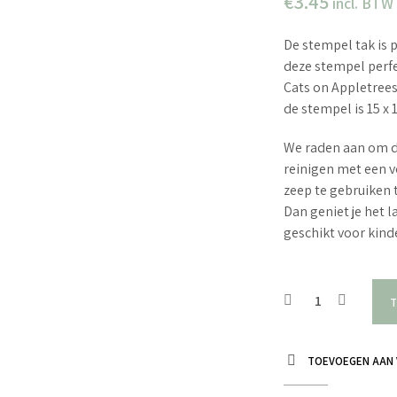
€
3.45
incl. BTW
De stempel tak is p
deze stempel perfe
Cats on Appletree
de stempel is 15 x 
We raden aan om d
reinigen met een v
zeep te gebruiken 
Dan geniet je het 
geschikt voor kin
T
TOEVOEGEN AAN 