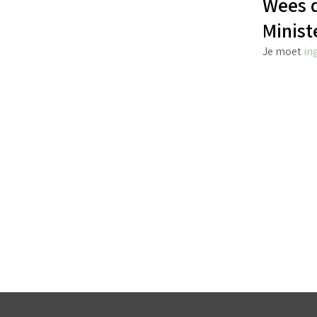
Wees d
Minist
Je moet
in
€
6.45
incl. BTW
TOEVOEGEN AAN WINKELWAGEN