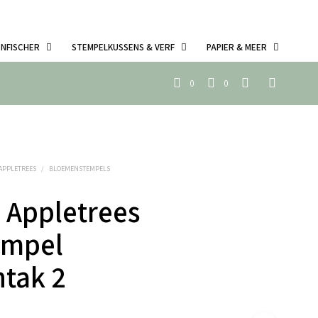
ENFISCHER
STEMPELKUSSENS & VERF
PAPIER & MEER
0
0
 APPLETREES
/
BLOEMENSTEMPELS
 Appletrees
empel
tak 2