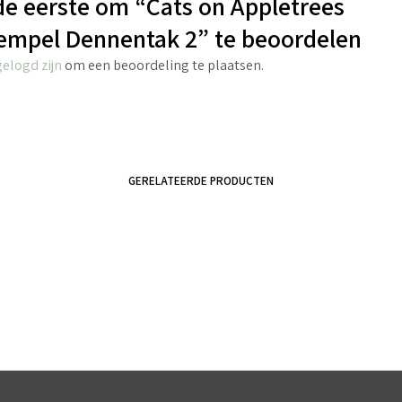
e eerste om “Cats on Appletrees
empel Dennentak 2” te beoordelen
gelogd zijn
om een beoordeling te plaatsen.
GERELATEERDE PRODUCTEN
€
2.70
incl. BTW
€
5.95
incl. BTW
TOEVOEGEN AAN WINKELWAGEN
TOEVOEGEN AAN WINKELWAGEN