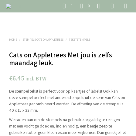
0
0
HOME
/
STEMPELS CATS ON APPLETREES
/
TEKSTSTEMPELS
Cats on Appletrees Met jou is zelfs
maandag leuk.
€
6.45
incl. BTW
De stempel tekst is perfect voor op kaartjes of labels! Ook kan
deze stempel perfect met andere stempels uit de serie van Cats on
Appletrees gecombineerd worden. De afmeting van de stempel is
40 x 15 x 23 mm.
We raden aan om de stempels na gebruik zorgvuldig te reinigen
met een vochtige doek en, indien nodig, een beetje zeep te
gebruiken tot er geen kleurresten meer vrijkomen. Dan geniet je het