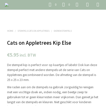
0
0
HOME
/
STEMPELS CATS ON APPLETREES
/
DIERENSTEMPELS
Cats on Appletrees Kip Else
€
5.95
incl. BTW
De stempel kip is perfect voor op kaartjes of labels! Ook kan deze
stempel perfect met andere stempels uit de serie van Cats on
Appletrees gecombineerd worden. De afmeting van de stempel is
25 x 25 x 23 mm.
We raden aan om de stempels na gebruik zorgvuldig te reinigen
met een vochtige doek en, indien nodig, een beetje zeep te
gebruiken tot er geen kleurresten meer vrijkomen. Dan geniet je het
langst van de stempels en kleuren. Niet geschikt voor kinderen