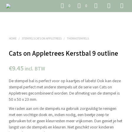
0
0
HOME
/
STEMPELS CATS ON APPLETREES
/
THEMASTEMPELS
Cats on Appletrees Kerstbal 9 outline
€
9.45
incl. BTW
De stempel bal is perfect voor op kaartjes of labels! Ook kan deze
stempel perfect met andere stempels uit de serie van Cats on
Appletrees gecombineerd worden. De afmeting van de stempel is
50 x 50 x 23 mm.
We raden aan om de stempels na gebruik zorgvuldig te reinigen
met een vochtige doek en, indien nodig, een beetje zeep te
gebruiken tot er geen kleurresten meer vrijkomen. Dan geniet je het
langst van de stempels en kleuren. Niet geschikt voor kinderen