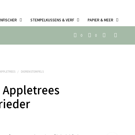
ENFISCHER
STEMPELKUSSENS & VERF
PAPIER & MEER
0
0
 APPLETREES
/
DIERENSTEMPELS
 Appletrees
rieder