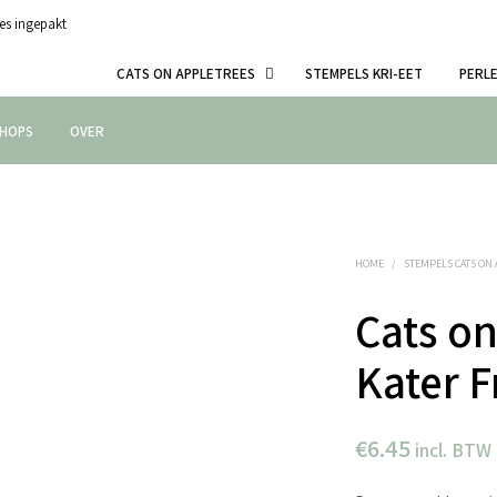
es ingepakt
CATS ON APPLETREES
STEMPELS KRI-EET
PERL
HOPS
OVER
HOME
/
STEMPELS CATS ON
Cats on
Kater F
€
6.45
incl. BTW