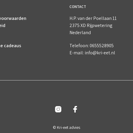
CONTACT
voorwaarden
H.P. van der Poellaan 11
eid
2375 XD Rijpwetering
Nederland
ke cadeaus
Telefoon: 0655528905
E-mail: info@kri-eet.nl
© Kri-eet advies