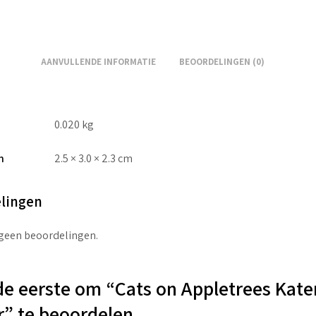
AANVULLENDE INFORMATIE
BEOORDELINGEN (0)
0.020 kg
n
2.5 × 3.0 × 2.3 cm
lingen
 geen beoordelingen.
e eerste om “Cats on Appletrees Kate
r” te beoordelen