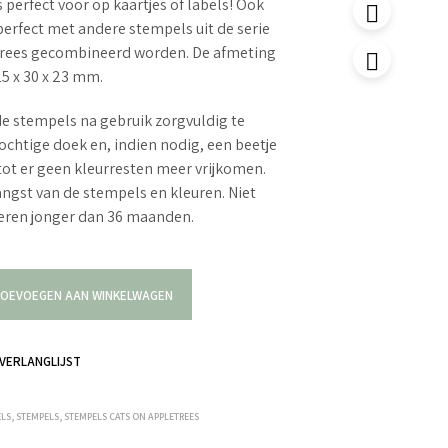
 perfect voor op kaartjes of labels! Ook
erfect met andere stempels uit de serie
trees gecombineerd worden. De afmeting
25 x 30 x 23 mm.
e stempels na gebruik zorgvuldig te
ochtige doek en, indien nodig, een beetje
tot er geen kleurresten meer vrijkomen.
langst van de stempels en kleuren. Niet
deren jonger dan 36 maanden.
OEVOEGEN AAN WINKELWAGEN
VERLANGLIJST
ELS
,
STEMPELS
,
STEMPELS CATS ON APPLETREES