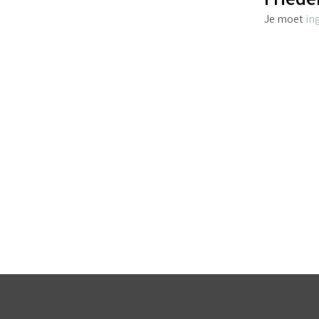
Je moet
in
€
4.40
incl. BTW
TOEVOEGEN AAN WINKELWAGEN