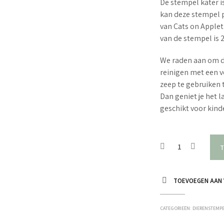
De stempel kater is
kan deze stempel p
van Cats on Apple
van de stempel is 
We raden aan om d
reinigen met een v
zeep te gebruiken 
Dan geniet je het 
geschikt voor kin
T
TOEVOEGEN AAN 
CATEGORIEËN:
DIERENSTEMP