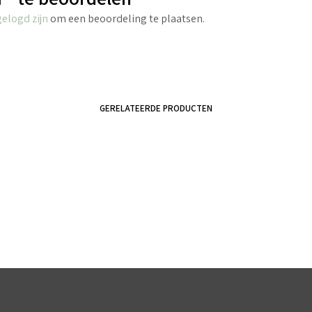
gelogd zijn
om een beoordeling te plaatsen.
GERELATEERDE PRODUCTEN
€
2.70
€
2.70
incl. BTW
incl. BTW
TOEVOEGEN AAN WINKELWAGEN
TOEVOEGEN AAN WINKELWAGEN