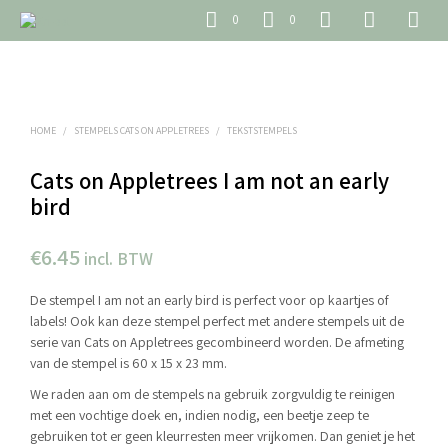
0
0
HOME
/
STEMPELS CATS ON APPLETREES
/
TEKSTSTEMPELS
Cats on Appletrees I am not an early
bird
€
6.45
incl. BTW
De stempel I am not an early bird is perfect voor op kaartjes of
labels! Ook kan deze stempel perfect met andere stempels uit de
serie van Cats on Appletrees gecombineerd worden. De afmeting
van de stempel is 60 x 15 x 23 mm.
We raden aan om de stempels na gebruik zorgvuldig te reinigen
met een vochtige doek en, indien nodig, een beetje zeep te
gebruiken tot er geen kleurresten meer vrijkomen. Dan geniet je het