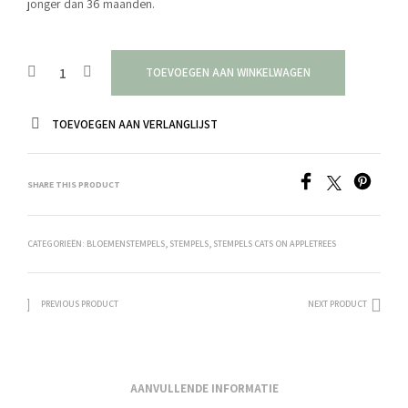
jonger dan 36 maanden.
TOEVOEGEN AAN WINKELWAGEN
TOEVOEGEN AAN VERLANGLIJST
SHARE THIS PRODUCT
CATEGORIEËN:
BLOEMENSTEMPELS
,
STEMPELS
,
STEMPELS CATS ON APPLETREES
PREVIOUS PRODUCT
NEXT PRODUCT
AANVULLENDE INFORMATIE