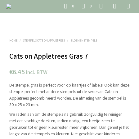
0
0
HOME
/
STEMPELS CATS ON APPLETREES
/
BLOEMENSTEMPELS
Cats on Appletrees Gras 7
€
6.45
incl. BTW
De stempel gras is perfect voor op kaartjes of labels! Ook kan deze
stempel perfect met andere stempels uit de serie van Cats on
Appletrees gecombineerd worden. De afmeting van de stempel is
30 x 25 x 23 mm.
We raden aan om de stempels na gebruik zorgvuldig te reinigen
met een vochtige doek en, indien nodig, een beetje zeep te
gebruiken tot er geen kleurresten meer vrijkomen. Dan geniet je het
langst van de stempels en kleuren. Niet geschikt voor kinderen