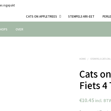
es ingepakt
CATS ON APPLETREES
STEMPELS KRI-EET
PERL
HOPS
OVER
HOME
/
STEMPELS CATS ON
Cats on
Fiets 
€
10.45
incl. BT