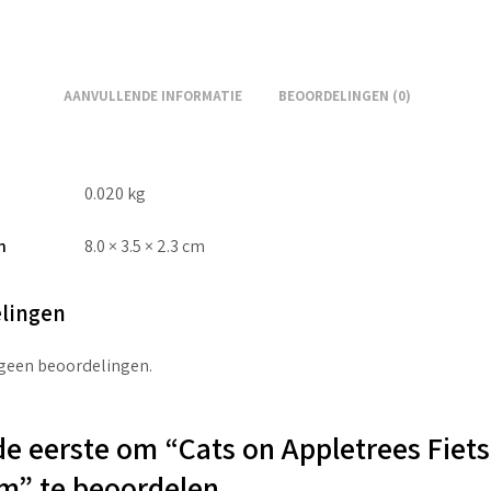
AANVULLENDE INFORMATIE
BEOORDELINGEN (0)
0.020 kg
n
8.0 × 3.5 × 2.3 cm
lingen
 geen beoordelingen.
e eerste om “Cats on Appletrees Fiets
m” te beoordelen