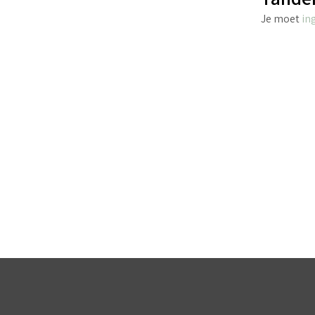
Je moet
in
€
2.70
incl. BTW
TOEVOEGEN AAN WINKELWAGEN