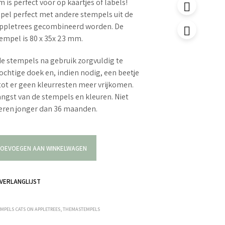
is perfect voor op kaartjes of labels!
pel perfect met andere stempels uit de
 Appletrees gecombineerd worden. De
empel is 80 x 35x 23 mm.
e stempels na gebruik zorgvuldig te
ochtige doek en, indien nodig, een beetje
tot er geen kleurresten meer vrijkomen.
langst van de stempels en kleuren. Niet
deren jonger dan 36 maanden.
OEVOEGEN AAN WINKELWAGEN
VERLANGLIJST
EMPELS CATS ON APPLETREES
,
THEMASTEMPELS