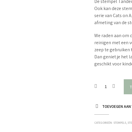
De stempel Tandem 
Ook kan deze stem
serie van Cats on
afmeting van de st
We raden aan om d
reinigen met een v
zeep te gebruiken 
Dan geniet je het 
geschikt voor kin
T
TOEVOEGEN AAN 
CATEGORIEËN:
STEMPELS
,
ST