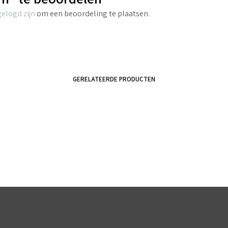
gelogd zijn
om een beoordeling te plaatsen.
GERELATEERDE PRODUCTEN
€
4.40
€
3.45
incl. BTW
incl. BTW
TOEVOEGEN AAN WINKELWAGEN
TOEVOEGEN AAN WINKELWAGEN