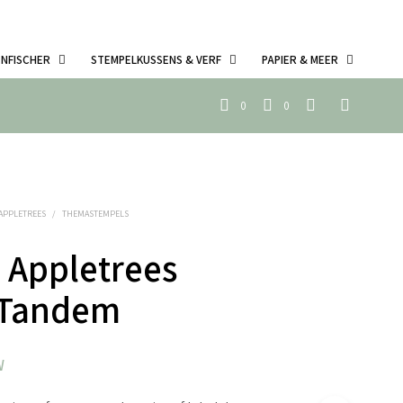
ENFISCHER
STEMPELKUSSENS & VERF
PAPIER & MEER
0
0
 APPLETREES
/
THEMASTEMPELS
 Appletrees
4 Tandem
W