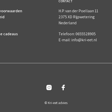
CONTACT
voorwaarden
H.P. van der Poellaan 11
eid
2375 XD Rijpwetering
Nederland
ke cadeaus
Telefoon: 0655528905
E-mail: info@kri-eet.nl
© Kri-eet advies