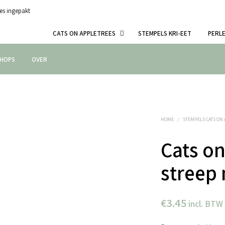
es ingepakt
CATS ON APPLETREES
STEMPELS KRI-EET
PERL
HOPS
OVER
HOME
/
STEMPELS CATS ON
Cats on
streep 
€
3.45
incl. BTW