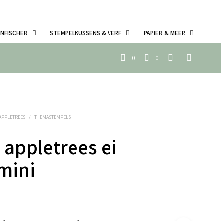
ENFISCHER
STEMPELKUSSENS & VERF
PAPIER & MEER
0
0
 APPLETREES
/
THEMASTEMPELS
 appletrees ei
mini