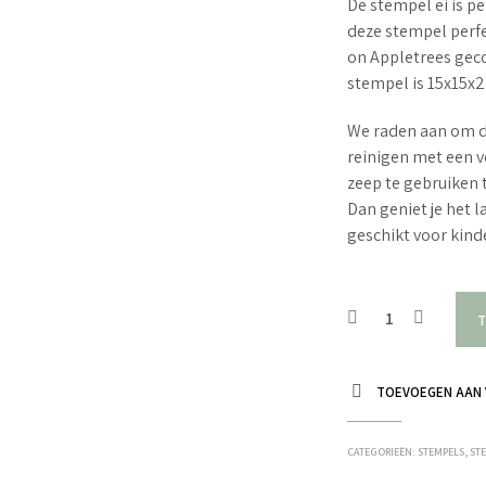
De stempel ei is pe
deze stempel perfe
on Appletrees gec
stempel is 15x15x
We raden aan om d
reinigen met een v
zeep te gebruiken 
Dan geniet je het 
geschikt voor kin
T
TOEVOEGEN AAN 
CATEGORIEËN:
STEMPELS
,
ST