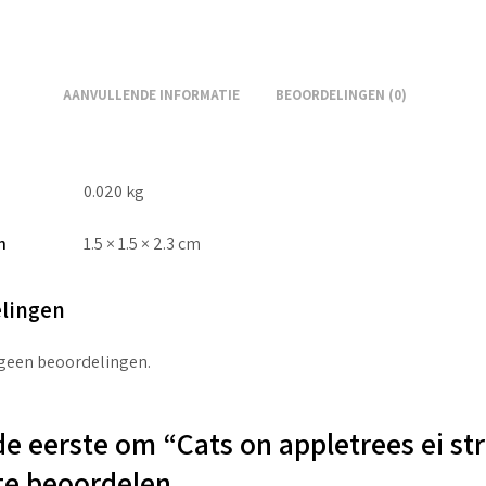
AANVULLENDE INFORMATIE
BEOORDELINGEN (0)
0.020 kg
n
1.5 × 1.5 × 2.3 cm
lingen
 geen beoordelingen.
e eerste om “Cats on appletrees ei st
te beoordelen