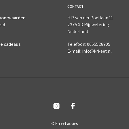
CONTACT
voorwaarden
H.P. van der Poellaan 11
eid
2375 XD Rijpwetering
Nederland
ke cadeaus
Telefoon: 0655528905
E-mail: info@kri-eet.nl
© Kri-eet advies