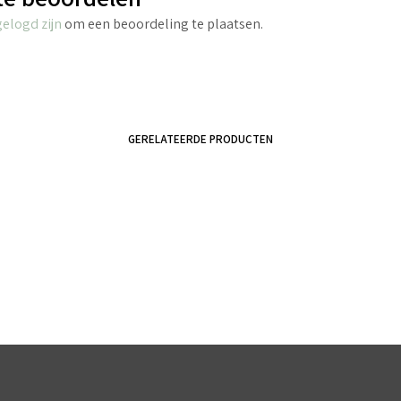
gelogd zijn
om een beoordeling te plaatsen.
GERELATEERDE PRODUCTEN
€
4.25
incl. BTW
TOEVOEGEN AAN WINKELWAGEN
€
5.95
incl. BTW
TOEVOEGEN AAN WINKELWAGEN