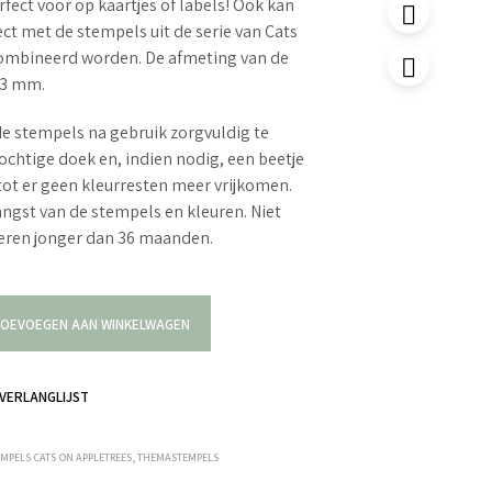
rfect voor op kaartjes of labels! Ook kan
ct met de stempels uit de serie van Cats
ombineerd worden. De afmeting van de
23 mm.
e stempels na gebruik zorgvuldig te
ochtige doek en, indien nodig, een beetje
tot er geen kleurresten meer vrijkomen.
langst van de stempels en kleuren. Niet
deren jonger dan 36 maanden.
OEVOEGEN AAN WINKELWAGEN
VERLANGLIJST
EMPELS CATS ON APPLETREES
,
THEMASTEMPELS