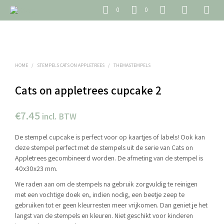
0
0
HOME
/
STEMPELS CATS ON APPLETREES
/
THEMASTEMPELS
Cats on appletrees cupcake 2
€
7.45
incl. BTW
De stempel cupcake is perfect voor op kaartjes of labels! Ook kan
deze stempel perfect met de stempels uit de serie van Cats on
Appletrees gecombineerd worden. De afmeting van de stempel is
40x30x23 mm.
We raden aan om de stempels na gebruik zorgvuldig te reinigen
met een vochtige doek en, indien nodig, een beetje zeep te
gebruiken tot er geen kleurresten meer vrijkomen. Dan geniet je het
langst van de stempels en kleuren. Niet geschikt voor kinderen