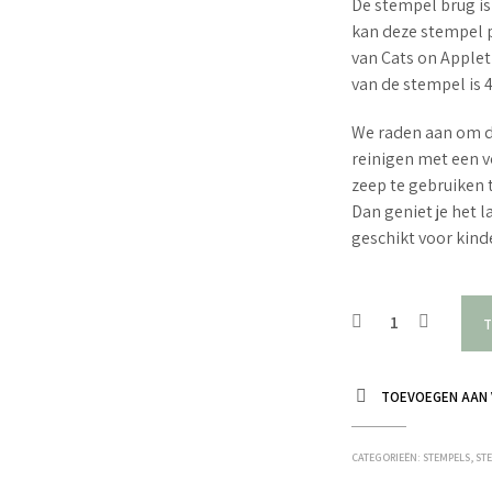
De stempel brug is 
kan deze stempel p
van Cats on Apple
van de stempel is 
We raden aan om d
reinigen met een v
zeep te gebruiken 
Dan geniet je het 
geschikt voor kin
T
TOEVOEGEN AAN 
CATEGORIEËN:
STEMPELS
,
ST