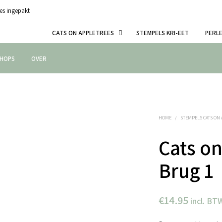
es ingepakt
CATS ON APPLETREES
STEMPELS KRI-EET
PERL
HOPS
OVER
HOME
/
STEMPELS CATS ON
Cats on
Brug 1
€
14.95
incl. BT