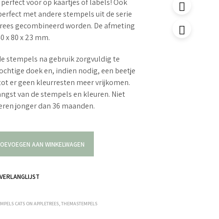
perfect voor op kaartjes of labels! Ook
erfect met andere stempels uit de serie
trees gecombineerd worden. De afmeting
40 x 80 x 23 mm.
e stempels na gebruik zorgvuldig te
ochtige doek en, indien nodig, een beetje
tot er geen kleurresten meer vrijkomen.
langst van de stempels en kleuren. Niet
deren jonger dan 36 maanden.
OEVOEGEN AAN WINKELWAGEN
VERLANGLIJST
EMPELS CATS ON APPLETREES
,
THEMASTEMPELS