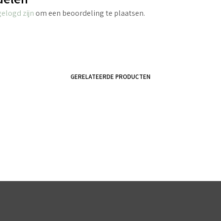
gelogd zijn
om een beoordeling te plaatsen.
GERELATEERDE PRODUCTEN
€
2.70
incl. BTW
€
3.45
incl. BTW
TOEVOEGEN AAN WINKELWAGEN
TOEVOEGEN AAN WINKELWAGEN