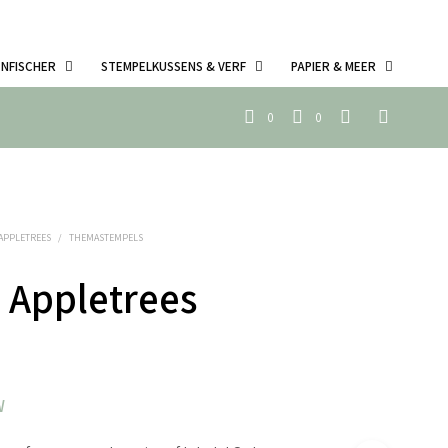
ENFISCHER
STEMPELKUSSENS & VERF
PAPIER & MEER
0
0
 APPLETREES
/
THEMASTEMPELS
 Appletrees
W