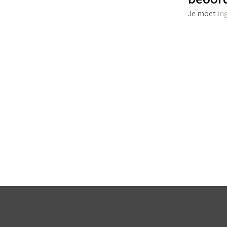
Je moet
in
€
8.45
incl. BTW
TOEVOEGEN AAN WINKELWAGEN