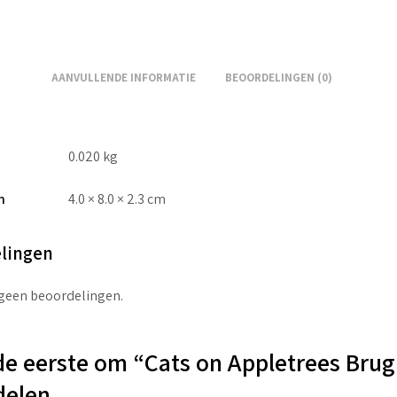
AANVULLENDE INFORMATIE
BEOORDELINGEN (0)
0.020 kg
n
4.0 × 8.0 × 2.3 cm
lingen
 geen beoordelingen.
e eerste om “Cats on Appletrees Brug 
delen