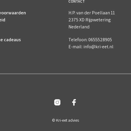
CONTACT
voorwaarden
H.P. van der Poellaan 11
eid
2375 XD Rijpwetering
Nederland
ke cadeaus
Telefoon: 0655528905
E-mail: info@kri-eet.nl
© Kri-eet advies