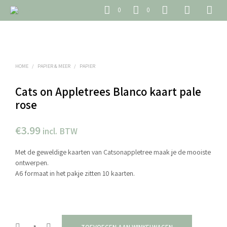
0
0
HOME
/
PAPIER & MEER
/
PAPIER
Cats on Appletrees Blanco kaart pale
rose
€
3.99
incl. BTW
Met de geweldige kaarten van Catsonappletree maak je de mooiste
ontwerpen.
A6 formaat in het pakje zitten 10 kaarten.