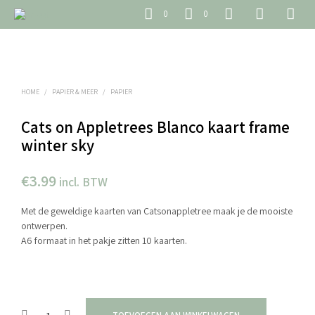
0
0
HOME
/
PAPIER & MEER
/
PAPIER
Cats on Appletrees Blanco kaart frame
winter sky
€
3.99
incl. BTW
Met de geweldige kaarten van Catsonappletree maak je de mooiste
ontwerpen.
A6 formaat in het pakje zitten 10 kaarten.