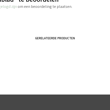
gelogd zijn
om een beoordeling te plaatsen.
GERELATEERDE PRODUCTEN
€
3.45
€
4.25
incl. BTW
incl. BTW
TOEVOEGEN AAN WINKELWAGEN
TOEVOEGEN AAN WINKELWAGEN