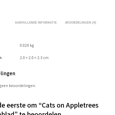
AANVULLENDE INFORMATIE
BEOORDELINGEN (0)
0.020 kg
n
2.0 × 2.0 × 2.3 cm
lingen
 geen beoordelingen.
e eerste om “Cats on Appletrees
blad” te beoordelen