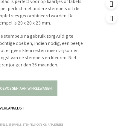
lad is perfect voor op kaartjes of labels!
pel perfect met andere stempels uit de
 Appletrees gecombineerd worden. De
empel is 20 x 20 x 23 mm.
e stempels na gebruik zorgvuldig te
ochtige doek en, indien nodig, een beetje
tot er geen kleurresten meer vrijkomen.
langst van de stempels en kleuren. Niet
deren jonger dan 36 maanden.
OEVOEGEN AAN WINKELWAGEN
VERLANGLIJST
MPELS
,
STEMPELS
,
STEMPELS CATS ON APPLETREES