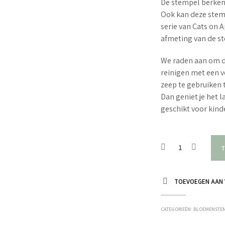
De stempel berkenb
Ook kan deze stem
serie van Cats on
afmeting van de st
We raden aan om d
reinigen met een v
zeep te gebruiken 
Dan geniet je het 
geschikt voor kin
T
TOEVOEGEN AAN 
CATEGORIEËN:
BLOEMENSTE