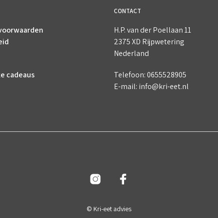
CONTACT
voorwaarden
H.P. van der Poellaan 11
eid
2375 XD Rijpwetering
Nederland
ke cadeaus
Telefoon: 0655528905
E-mail: info@kri-eet.nl
© Kri-eet advies