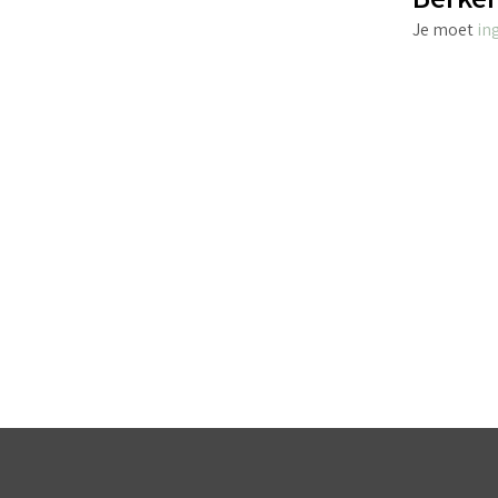
Je moet
in
€
2.70
incl. BTW
TOEVOEGEN AAN WINKELWAGEN