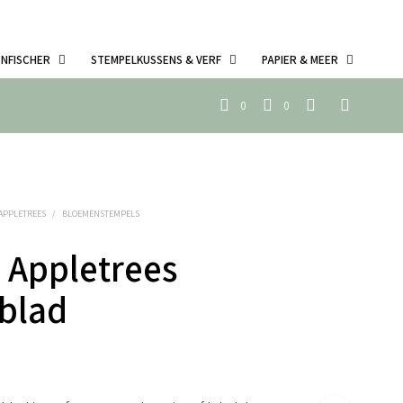
ENFISCHER
STEMPELKUSSENS & VERF
PAPIER & MEER
0
0
 APPLETREES
/
BLOEMENSTEMPELS
 Appletrees
blad