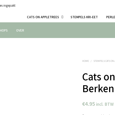
es ingepakt
CATS ON APPLETREES
STEMPELS KRI-EET
PERL
HOPS
OVER
HOME
/
STEMPELS CATS ON
Cats on
Berken
€
4.95
incl. BTW