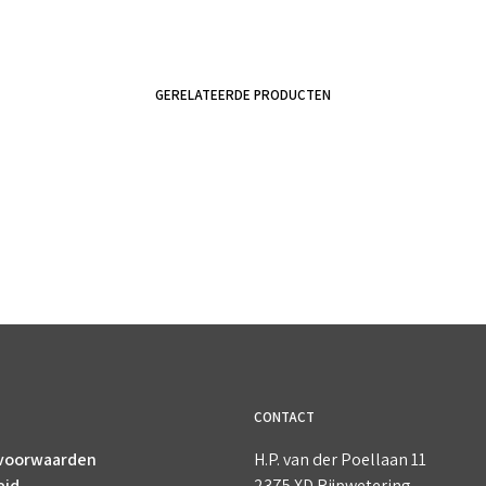
GERELATEERDE PRODUCTEN
€
4.25
€
4.40
incl. BTW
incl. BTW
TOEVOEGEN AAN WINKELWAGEN
TOEVOEGEN AAN WINKELWAGEN
CONTACT
voorwaarden
H.P. van der Poellaan 11
eid
2375 XD Rijpwetering