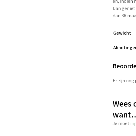
en, indien 
Dan geniet 
dan 36 ma
Gewicht
Afmetinge
Beoorde
Er zijn nog
Wees d
want…
Je moet
in