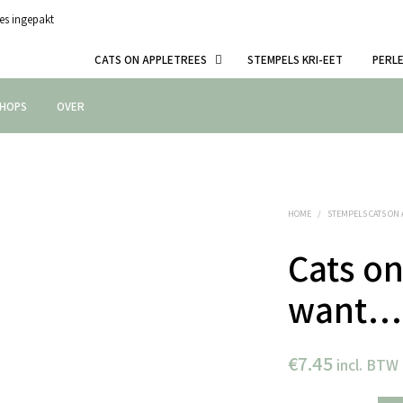
es ingepakt
CATS ON APPLETREES
STEMPELS KRI-EET
PERL
HOPS
OVER
HOME
/
STEMPELS CATS ON
Cats on
want…
€
7.45
incl. BTW