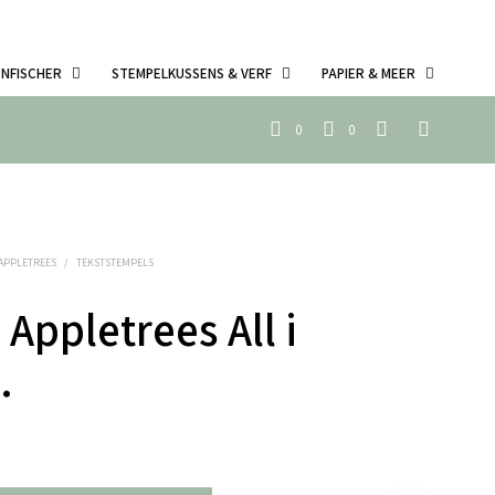
ENFISCHER
STEMPELKUSSENS & VERF
PAPIER & MEER
0
0
 APPLETREES
/
TEKSTSTEMPELS
 Appletrees All i
.