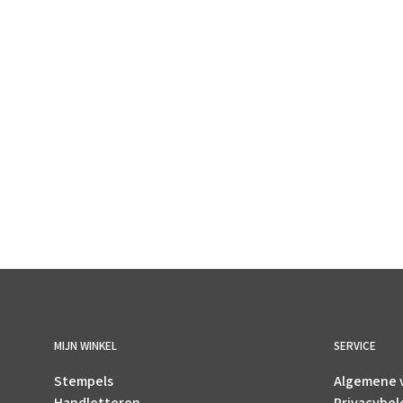
€
8.45
incl. BTW
TOEVOEGEN AAN WINKELWAGEN
MIJN WINKEL
SERVICE
Stempels
Algemene 
Handletteren
Privacybel