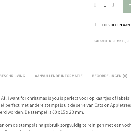
T
TOEVOEGEN AAN 
CATEGORIEËN:
STEMPELS
,
ST
BESCHRIJVING
AANVULLENDE INFORMATIE
BEOORDELINGEN (0)
All i want for christmas is you is perfect voor op kaartjes of labels
l perfect met andere stempels uit de serie van Cats on Appletree
rd worden. De stempel is 60 x 15 x 23 mm.
an om de stempels na gebruik zorgvuldig te reinigen met een voc