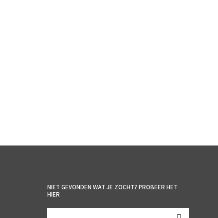
€
5.95
incl. BTW
TOEVOEGEN AAN WINKELWAGEN
NIET GEVONDEN WAT JE ZOCHT? PROBEER HET
HIER