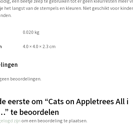
nodig, een beetje zeep te gebruiken tot er geen kleurresten meer v
je het langst van de stempels en kleuren. Niet geschikt voor kinde
anden.
0.020 kg
n
4.0 × 4.0 × 2.3 cm
lingen
 geen beoordelingen.
e eerste om “Cats on Appletrees All i
.” te beoordelen
gelogd zijn
om een beoordeling te plaatsen.