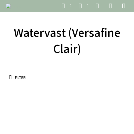
0
0
Watervast (Versafine
Clair)
FILTER
€
6.95
incl. BTW
€
6.95
incl. BTW
TOEVOEGEN AAN WINKELWAGEN
TOEVOEGEN AAN WINKELWAGEN