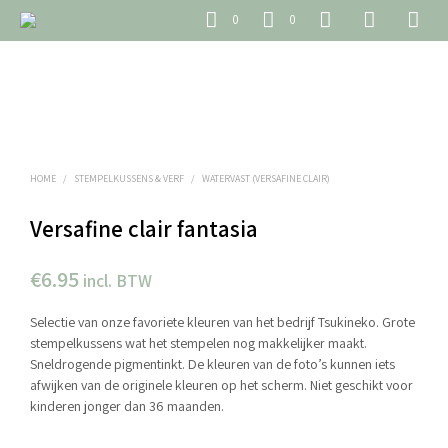
0
0
HOME
/
STEMPELKUSSENS & VERF
/
WATERVAST (VERSAFINE CLAIR)
Versafine clair fantasia
€
6.95
incl. BTW
Selectie van onze favoriete kleuren van het bedrijf Tsukineko. Grote
stempelkussens wat het stempelen nog makkelijker maakt.
Sneldrogende pigmentinkt. De kleuren van de foto’s kunnen iets
afwijken van de originele kleuren op het scherm. Niet geschikt voor
kinderen jonger dan 36 maanden.