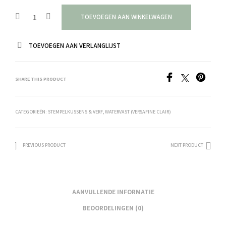
TOEVOEGEN AAN WINKELWAGEN
TOEVOEGEN AAN VERLANGLIJST
SHARE THIS PRODUCT
CATEGORIEËN:
STEMPELKUSSENS & VERF
,
WATERVAST (VERSAFINE CLAIR)
PREVIOUS PRODUCT
NEXT PRODUCT
AANVULLENDE INFORMATIE
BEOORDELINGEN (0)