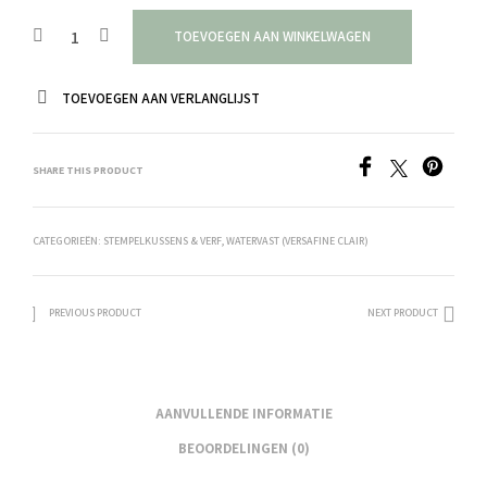
TOEVOEGEN AAN WINKELWAGEN
TOEVOEGEN AAN VERLANGLIJST
SHARE THIS PRODUCT
CATEGORIEËN:
STEMPELKUSSENS & VERF
,
WATERVAST (VERSAFINE CLAIR)
PREVIOUS PRODUCT
NEXT PRODUCT
AANVULLENDE INFORMATIE
BEOORDELINGEN (0)