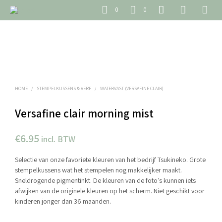
0
0
HOME
/
STEMPELKUSSENS & VERF
/
WATERVAST (VERSAFINE CLAIR)
Versafine clair morning mist
€
6.95
incl. BTW
Selectie van onze favoriete kleuren van het bedrijf Tsukineko. Grote
stempelkussens wat het stempelen nog makkelijker maakt.
Sneldrogende pigmentinkt. De kleuren van de foto’s kunnen iets
afwijken van de originele kleuren op het scherm. Niet geschikt voor
kinderen jonger dan 36 maanden.