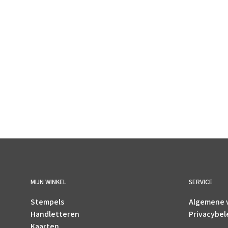
€
2.95
incl. BTW
TOEVOEGEN AAN WINKELWAGEN
MIJN WINKEL
SERVICE
Stempels
Algemene 
Handletteren
Privacybel
Kaarten