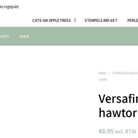
es ingepakt
CATS ON APPLETREES
STEMPELS KRI-EET
PERL
HOPS
OVER
HOME
/
STEMPELKUSSENS 
CLAIR)
Versafi
hawtor
€
6.95
incl. BTW