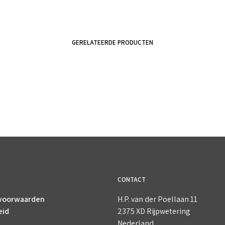
GERELATEERDE PRODUCTEN
€
2.95
€
2.95
incl. BTW
incl. BTW
TOEVOEGEN AAN WINKELWAGEN
TOEVOEGEN AAN WINKELWAGEN
CONTACT
voorwaarden
H.P. van der Poellaan 11
eid
2375 XD Rijpwetering
Nederland