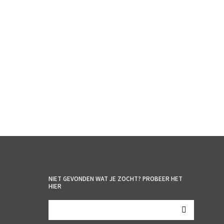
€
2.95
incl. BTW
TOEVOEGEN AAN WINKELWAGEN
NIET GEVONDEN WAT JE ZOCHT? PROBEER HET
HIER