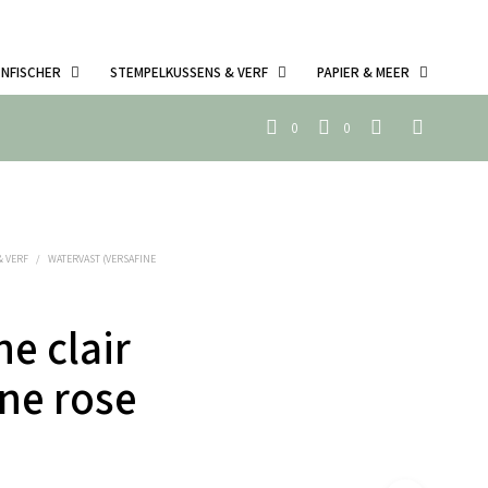
ENFISCHER
STEMPELKUSSENS & VERF
PAPIER & MEER
0
0
& VERF
/
WATERVAST (VERSAFINE
ne clair
ne rose