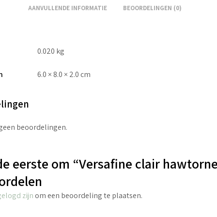
AANVULLENDE INFORMATIE
BEOORDELINGEN (0)
0.020 kg
n
6.0 × 8.0 × 2.0 cm
lingen
 geen beoordelingen.
e eerste om “Versafine clair hawtorne
ordelen
gelogd zijn
om een beoordeling te plaatsen.