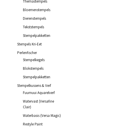
Themastempels
Bloemenstempels
Dierenstempels
Tekststempels
€
4.95
incl. BTW
TOEVOEGEN AAN WINKELWAGEN
Stempelpakketten
Stempels Kri-Eet
Perlenfischer
Stempelkegels
Blokstempels
€
4.95
incl. BTW
Stempelpakketten
TOEVOEGEN AAN WINKELWAGEN
Stempelkussens & Verf
Fuumuui Aquarelverf
Watervast (Versafine
Clair)
Waterbasis (Versa Magic)
€
9.45
incl. BTW
Restyle Paint
TOEVOEGEN AAN WINKELWAGEN