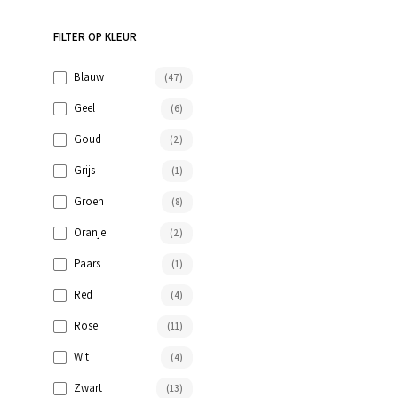
FILTER OP KLEUR
Blauw
(47)
Geel
(6)
Goud
(2)
Grijs
(1)
Groen
(8)
Oranje
(2)
Paars
(1)
Red
(4)
Rose
(11)
Wit
(4)
Zwart
(13)