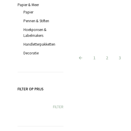
Papier & Meer
Papier
Pennen & Stiften
Hoekponsen &
€
9.45
incl. BTW
Labelmakers
TOEVOEGEN AAN WINKELWAGEN
Handletterpakketten
Decoratie
←
1
2
3
FILTER OP PRIJS
MIN.
MAX.
FILTER
PRIJS
PRIJS