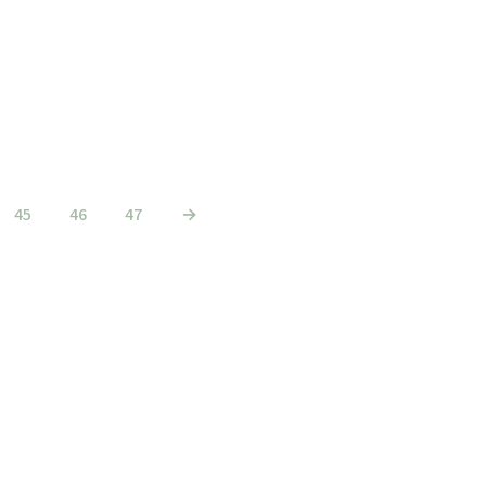
€
6.45
€
5.95
incl. BTW
incl. BTW
TOEVOEGEN AAN WINKELWAGEN
TOEVOEGEN AAN WINKELWAGEN
45
46
47
→