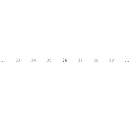
€
8.45
incl. BTW
€
4.95
incl. BTW
TOEVOEGEN AAN WINKELWAGEN
TOEVOEGEN AAN WINKELWAGEN
…
33
34
35
36
37
38
39
…