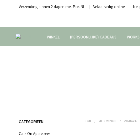
Verzending binnen 2 dagen met PostNL | Betaal veilig online | Netj
WINKEL
(PERSOONLIJKE) CADEAUS
WORKS
CATEGORIEËN
HOME
/
MIJN WINKEL
/
PAGINA 36
Cats On Appletrees