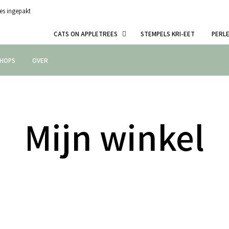
es ingepakt
CATS ON APPLETREES
STEMPELS KRI-EET
PERL
HOPS
OVER
Mijn winkel