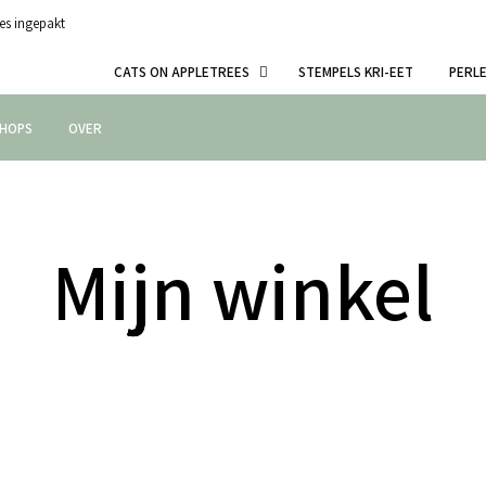
es ingepakt
CATS ON APPLETREES
STEMPELS KRI-EET
PERL
HOPS
OVER
Mijn winkel