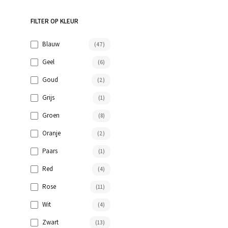
FILTER OP KLEUR
Blauw
(47)
Geel
(6)
Goud
(2)
Grijs
(1)
Groen
(8)
Oranje
(2)
Paars
(1)
Red
(4)
Rose
(11)
Wit
(4)
Zwart
(13)