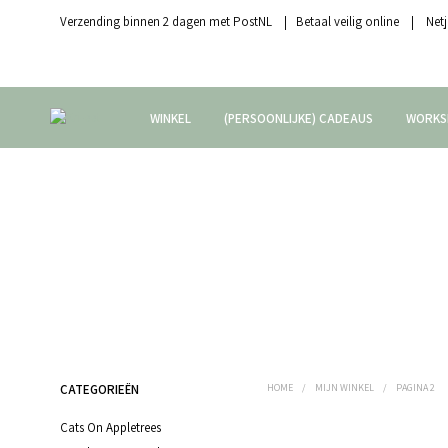
Verzending binnen 2 dagen met PostNL | Betaal veilig online | Netj
WINKEL
(PERSOONLIJKE) CADEAUS
WORKS
CATEGORIEËN
HOME
/
MIJN WINKEL
/
PAGINA 2
Cats On Appletrees