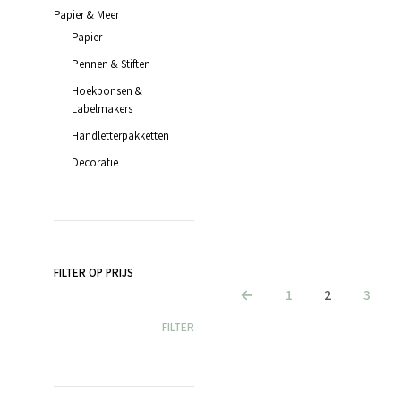
Papier & Meer
€
3.45
incl. BTW
Papier
TOEVOEGEN AAN WINKELWAGEN
Pennen & Stiften
Hoekponsen &
Labelmakers
Handletterpakketten
Decoratie
€
7.45
incl. BTW
TOEVOEGEN AAN WINKELWAGEN
FILTER OP PRIJS
←
1
2
3
MIN.
MAX.
FILTER
PRIJS
PRIJS