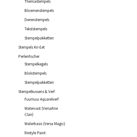
Themastempels
Bloemenstempels
Dierenstempels
Tekststempels
€
6.45
incl. BTW
Stempelpakketten
TOEVOEGEN AAN WINKELWAGEN
Stempels Kri-Eet
Perlenfischer
Stempelkegels
Blokstempels
Stempelpakketten
Stempelkussens & Verf
€
7.45
incl. BTW
Fuumuui Aquarelverf
TOEVOEGEN AAN WINKELWAGEN
Watervast (Versafine
Clair)
Waterbasis (Versa Magic)
Restyle Paint