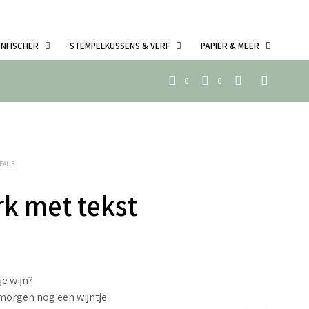
ENFISCHER
STEMPELKUSSENS & VERF
PAPIER & MEER
0
0
DEAUS
k met tekst
je wijn?
 morgen nog een wijntje.