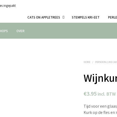
es ingepakt
CATS ON APPLETREES
STEMPELS KRI-EET
PERL
HOPS
OVER
HOME
/
PERSOONLIJKE CA
Wijnkur
€
3.95
incl. BTW
Tijd voor een glaas
Kurk op de fles en