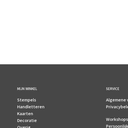
€
1.75
incl. BTW
TOEVOEGEN AAN WINKELWAGEN
MIJN WINKEL
SERVICE
Stempels
Algemene 
Handletteren
Privacybel
Kaarten
Workshops
Decoratie
Persoonlij
Overig