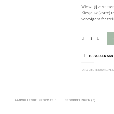
Wie wil jij verrass
Kies jouw (korte) 
vervolgens feesteli
T
TOEVOEGEN AAN 
CATEGORIE:
PERSOONLIJKE 
AANVULLENDE INFORMATIE
BEOORDELINGEN (0)