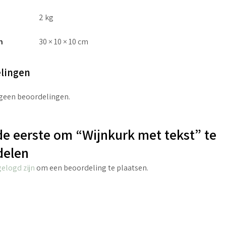
2 kg
n
30 × 10 × 10 cm
lingen
 geen beoordelingen.
e eerste om “Wijnkurk met tekst” te
delen
gelogd zijn
om een beoordeling te plaatsen.