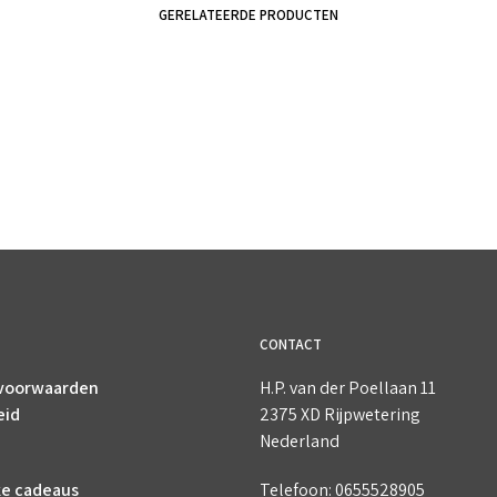
GERELATEERDE PRODUCTEN
€
14.95
incl. BTW
€
15.50
incl. BTW
TOEVOEGEN AAN WINKELWAGEN
TOEVOEGEN AAN WINKELWAGEN
CONTACT
voorwaarden
H.P. van der Poellaan 11
eid
2375 XD Rijpwetering
Nederland
ke cadeaus
Telefoon: 0655528905