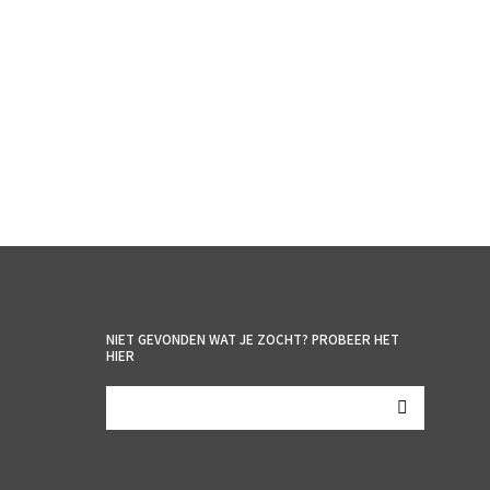
€
25.95
incl. BTW
TOEVOEGEN AAN WINKELWAGEN
NIET GEVONDEN WAT JE ZOCHT? PROBEER HET
HIER