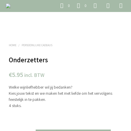
0
0
HOME
/
PERSOONLIJKE CADEAUS
Onderzetters
€
5.95
incl. BTW
Welke wijnliefhebber wil jij bedanken?
Kies jouw tekst en we maken het met liefde om het vervolgens
feestelijk in te pakken.
4 stuks.