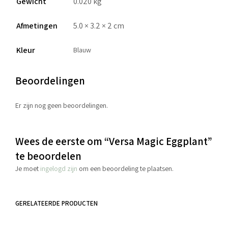
Gewicht
0.020 kg
Afmetingen
5.0 × 3.2 × 2 cm
Kleur
Blauw
Beoordelingen
Er zijn nog geen beoordelingen.
Wees de eerste om “Versa Magic Eggplant”
te beoordelen
Je moet
ingelogd zijn
om een beoordeling te plaatsen.
GERELATEERDE PRODUCTEN