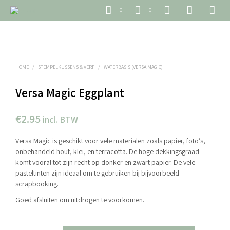
0
0
HOME
/
STEMPELKUSSENS & VERF
/
WATERBASIS (VERSA MAGIC)
Versa Magic Eggplant
€
2.95
incl. BTW
Versa Magic is geschikt voor vele materialen zoals papier, foto’s,
onbehandeld hout, klei, en terracotta. De hoge dekkingsgraad
komt vooral tot zijn recht op donker en zwart papier. De vele
pasteltinten zijn ideaal om te gebruiken bij bijvoorbeeld
scrapbooking.
Goed afsluiten om uitdrogen te voorkomen.