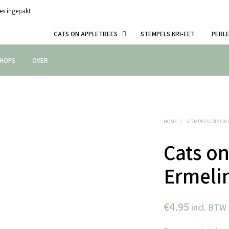
es ingepakt
CATS ON APPLETREES
STEMPELS KRI-EET
PERL
HOPS
OVER
HOME
/
STEMPELS CATS ON
Cats on
Ermeli
€
4.95
incl. BTW