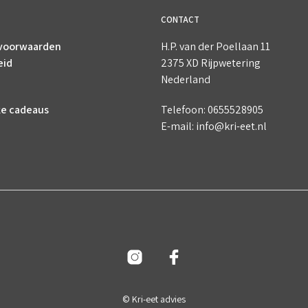
CONTACT
voorwaarden
H.P. van der Poellaan 11
eid
2375 XD Rijpwetering
Nederland
ke cadeaus
Telefoon: 0655528905
E-mail: info@kri-eet.nl
© Kri-eet advies