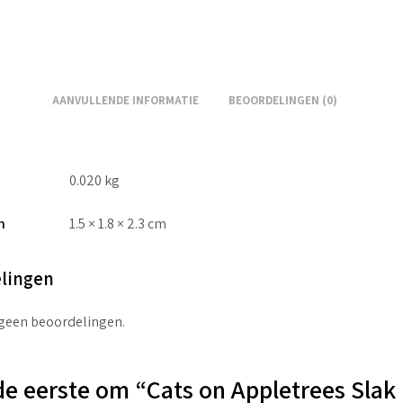
AANVULLENDE INFORMATIE
BEOORDELINGEN (0)
0.020 kg
n
1.5 × 1.8 × 2.3 cm
lingen
 geen beoordelingen.
e eerste om “Cats on Appletrees Slak