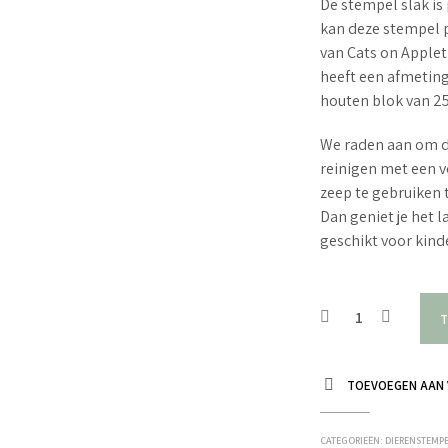
De stempel slak is 
kan deze stempel p
van Cats on Apple
heeft een afmetin
houten blok van 2
We raden aan om d
reinigen met een v
zeep te gebruiken 
Dan geniet je het 
geschikt voor kin
T
TOEVOEGEN AAN 
CATEGORIEËN:
DIERENSTEMP