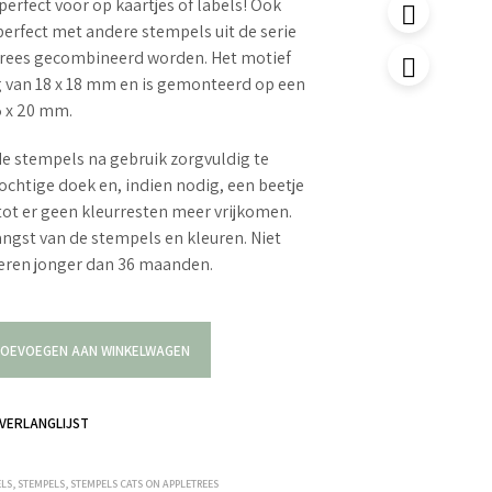
perfect voor op kaartjes of labels! Ook
erfect met andere stempels uit de serie
trees gecombineerd worden. Het motief
g van 18 x 18 mm en is gemonteerd op een
5 x 20 mm.
e stempels na gebruik zorgvuldig te
ochtige doek en, indien nodig, een beetje
tot er geen kleurresten meer vrijkomen.
langst van de stempels en kleuren. Niet
deren jonger dan 36 maanden.
OEVOEGEN AAN WINKELWAGEN
VERLANGLIJST
ELS
,
STEMPELS
,
STEMPELS CATS ON APPLETREES