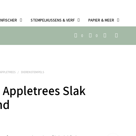
ENFISCHER
STEMPELKUSSENS & VERF
PAPIER & MEER
0
0
 APPLETREES
/
DIERENSTEMPELS
 Appletrees Slak
nd