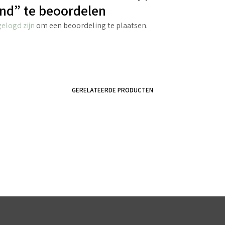
nd” te beoordelen
gelogd zijn
om een beoordeling te plaatsen.
GERELATEERDE PRODUCTEN
€
2.70
incl. BTW
€
5.95
incl. BTW
TOEVOEGEN AAN WINKELWAGEN
TOEVOEGEN AAN WINKELWAGEN