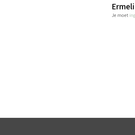
Ermeli
Je moet
in
€
4.40
incl. BTW
TOEVOEGEN AAN WINKELWAGEN