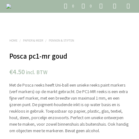
0
0
HOME
/
PAPIER & MEER
/
PENNEN & STIFTEN
Posca pc1-mr goud
€
4.50
incl. BTW
Met de Posca reeks heeft Uni-ball een unieke reeks paint markers
(verf markers) op de markt gebracht. De PC1-MR reeks is een extra
fijne verf marker, met een breedte van maximaal 1 mm, en een
ijzeren punt. De pigment-houdende inkt is op water basis en is
reukloos in gebruik. Toepasbaar op papier, plastic, glas, textiel,
hout, steen, porcelijn enzovoorts. Perfect om unieke ontwerpen
mee te maken, voor zowel binnenshuis als buitenshuis. Ook handig
om objecten mee te markeren. Bevat geen alcohol.