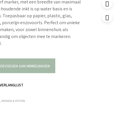
 verf marker, met een breedte van maximaal
oudende inkt is op water basis en is
. Toepasbaar op papier, plastic, glas,
n, porcelijn enzovoorts. Perfect om unieke
maken, voor zowel binnenshuis als
handig om objecten mee te markeren.
.
OEVOEGEN AAN WINKELWAGEN
VERLANGLIJST
R
,
PENNEN & STIFTEN