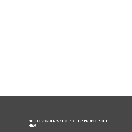
€
5.50
incl. BTW
TOEVOEGEN AAN WINKELWAGEN
NIET GEVONDEN WAT JE ZOCHT? PROBEER HET
HIER