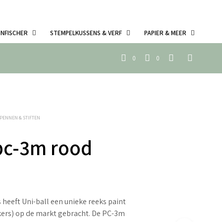
ENFISCHER
STEMPELKUSSENS & VERF
PAPIER & MEER
0
0
PENNEN & STIFTEN
pc-3m rood
 heeft Uni-ball een unieke reeks paint
kers) op de markt gebracht. De PC-3m