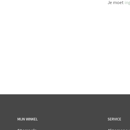
Je moet
in
€
5.50
incl. BTW
TOEVOEGEN AAN WINKELWAGEN
MIJN WINKEL
SERVICE