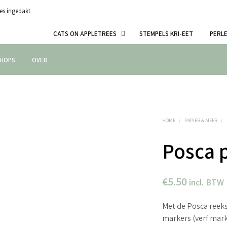
es ingepakt
CATS ON APPLETREES
STEMPELS KRI-EET
PERL
HOPS
OVER
HOME
/
PAPIER & MEER
/
Posca 
€
5.50
incl. BTW
Met de Posca reeks
markers (verf mar