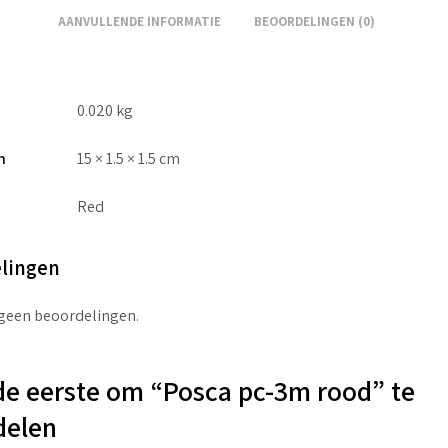
AANVULLENDE INFORMATIE
BEOORDELINGEN (0)
0.020 kg
n
15 × 1.5 × 1.5 cm
Red
lingen
 geen beoordelingen.
e eerste om “Posca pc-3m rood” te
delen