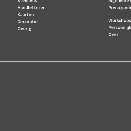
Stempels
Algemene 
Handletteren
Privacybel
Kaarten
Workshops
Decoratie
Persoonlij
Overig
Over