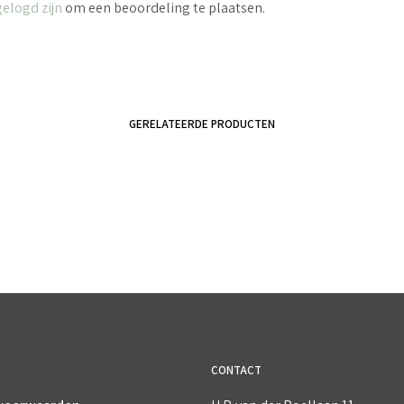
gelogd zijn
om een beoordeling te plaatsen.
GERELATEERDE PRODUCTEN
€
5.50
€
3.50
incl. BTW
incl. BTW
TOEVOEGEN AAN WINKELWAGEN
TOEVOEGEN AAN WINKELWAGEN
CONTACT