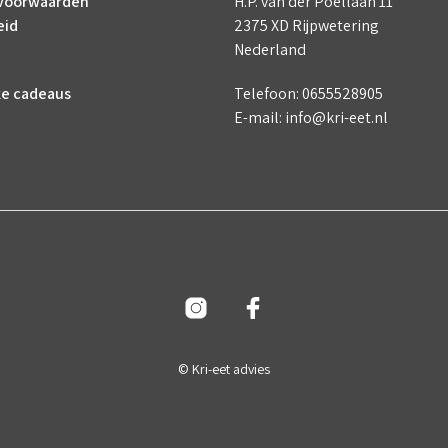
voorwaarden
H.P. van der Poellaan 11
eid
2375 XD Rijpwetering
Nederland
ke cadeaus
Telefoon: 0655528905
E-mail: info@kri-eet.nl
© Kri-eet advies