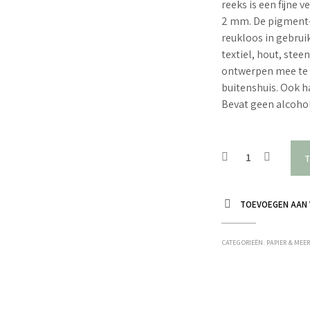
reeks is een fijne
2 mm. De pigment-h
reukloos in gebruik
textiel, hout, stee
ontwerpen mee te 
buitenshuis. Ook 
Bevat geen alcohol
T
TOEVOEGEN AAN 
CATEGORIEËN:
PAPIER & MEE