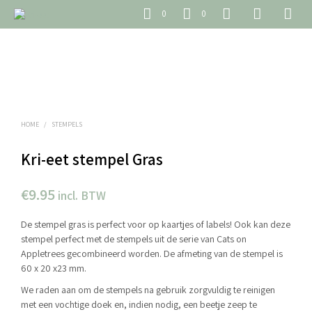
0
0
HOME
/
STEMPELS
Kri-eet stempel Gras
€
9.95
incl. BTW
De stempel gras is perfect voor op kaartjes of labels! Ook kan deze
stempel perfect met de stempels uit de serie van Cats on
Appletrees gecombineerd worden. De afmeting van de stempel is
60 x 20 x23 mm.
We raden aan om de stempels na gebruik zorgvuldig te reinigen
met een vochtige doek en, indien nodig, een beetje zeep te